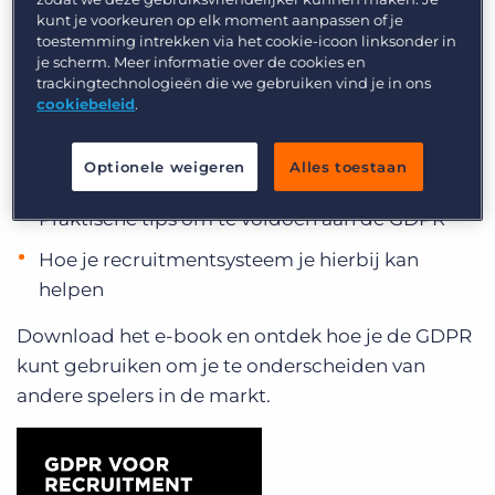
Gegevensbescherming (AVG) heen.
Inloggen
Vraag een demo aan
kunt je voorkeuren op elk moment aanpassen of je
toestemming intrekken via het cookie-icoon linksonder in
Wat betekent deze wet voor recruitmentbureaus
je scherm. Meer informatie over de cookies en
trackingtechnologieën die we gebruiken vind je in ons
en welke processen moet je inrichten?
cookiebeleid
.
In ons e-book lees je:
Optionele weigeren
Alles toestaan
Wat de GDPR betekent voor jouw bureau
Praktische tips om te voldoen aan de GDPR
Hoe je recruitmentsysteem je hierbij kan
helpen
Download het e-book en ontdek hoe je de GDPR
kunt gebruiken om je te onderscheiden van
andere spelers in de markt.