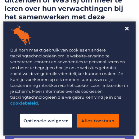
uitzenden of W&S is) om meer te
leren over hun verwachtingen bij
het samenwerken met deze
bureaus.
Bullhorn maakt gebruik van cookies en andere
Vul het formulier in om toegang te
trackingtechnologieën om je website-ervaring te
krijgen tot het volledige rapport.
verbeteren, content en advertenties te personaliseren en
om beter te begrijpen hoe je onze websites gebruikt,
zodat we deze gebruiksvriendelijker kunnen maken. Je
kunt je voorkeuren op elk moment aanpassen of je
toestemming intrekken via het cookie-icoon linksonder in
je scherm. Meer informatie over de cookies en
trackingtechnologieën die we gebruiken vind je in ons
cookiebeleid
.
Optionele weigeren
Alles toestaan