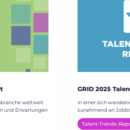
t
GRID 2025 Talen
sbranche weltweit
In einer sich wandeln
gen und Erwartungen
zunehmend an Jobbö
Talent-Trends-Rep