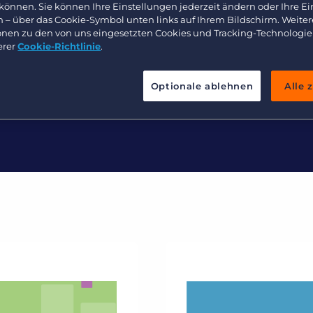
 können. Sie können Ihre Einstellungen jederzeit ändern oder Ihre E
n – über das Cookie-Symbol unten links auf Ihrem Bildschirm. Weiter
onen zu den von uns eingesetzten Cookies und Tracking-Technologie
erer
Cookie-Richtlinie
.
rns Zuhause für die Recherche ü
dienstleistungs- und Recruiting
Optionale ablehnen
Alle 