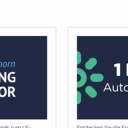
rends zum US-
Entdecken Sie die E