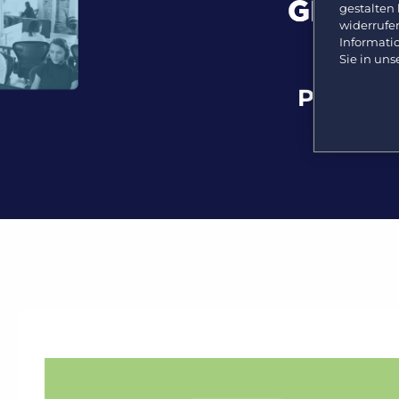
gestalten
widerrufe
Informati
Sie in uns
Bullho
Personal