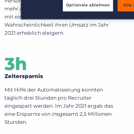
Personaldienstleistenden mit einem oder
Optionale ablehnen
Alle
mehr automatisierten Prozessen konnten
mit einer um 55 Prozent höheren
Wahrscheinlichkeit ihren Umsatz im Jahr
2021 erheblich steigern.
3
h
Zeitersparnis
Mit Hilfe der Automatisierung konnten
täglich drei Stunden pro Recruiter
eingespart werden. Im Jahr 2021 ergab das
eine Ersparnis von insgesamt 2,5 Millionen
Stunden.