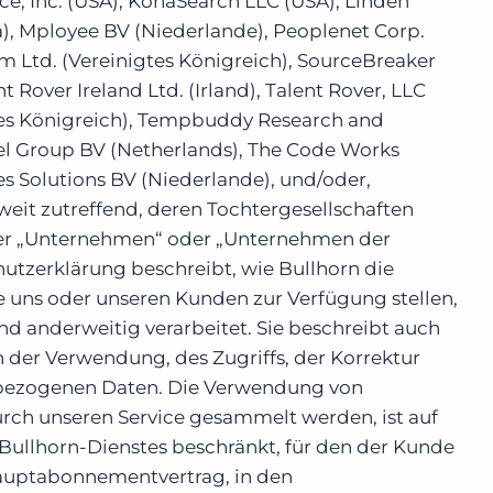
ce, Inc. (USA), KonaSearch LLC (USA), Linden
), Mployee BV (Niederlande), Peoplenet Corp.
um Ltd. (Vereinigtes Königreich), SourceBreaker
t Rover Ireland Ltd. (Irland), Talent Rover, LLC
tes Königreich), Tempbuddy Research and
el Group BV (Netherlands), The Code Works
es Solutions BV (Niederlande), und/oder,
it zutreffend, deren Tochtergesellschaften
er „Unternehmen“ oder „Unternehmen der
utzerklärung beschreibt, wie Bullhorn die
 uns oder unseren Kunden zur Verfügung stellen,
d anderweitig verarbeitet. Sie beschreibt auch
 der Verwendung, des Zugriffs, der Korrektur
nbezogenen Daten. Die Verwendung von
ch unseren Service gesammelt werden, ist auf
Bullhorn-Dienstes beschränkt, für den der Kunde
Hauptabonnementvertrag, in den