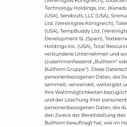
(Vereinigtes Königreich), Jobscien
Technology Holdings, Inc. (Kanada
(USA), Sendouts, LLC (USA), Siren
Ltd. (Vereinigtes Königreich), Talen
(USA), TempBuddy Ltd. (Vereinig
Development SL (Spain), Textkern
Holdings Inc. (USA), Total Resourc
verbundene Unternehmen und sowe
(zusammenfassend „Bullhorn“ od
Bullhorn Gruppe“). Diese Datensch
personenbezogenen Daten, die Sie
sammelt, verwendet, weitergibt un
Ihre Wahlmöglichkeiten bezüglich
und der Löschung Ihrer persone
personenbezogenen Daten, die dur
den Zweck der Bereitstellung des 
Bullhorn beauftragt hat, wie im 