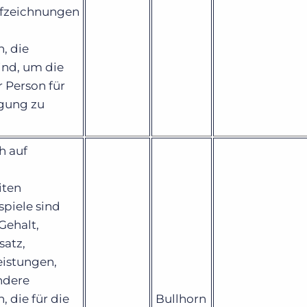
ufzeichnungen
, die
sind, um die
 Person für
igung zu
h auf
iten
spiele sind
ehalt,
atz,
eistungen,
ndere
, die für die
Bullhorn