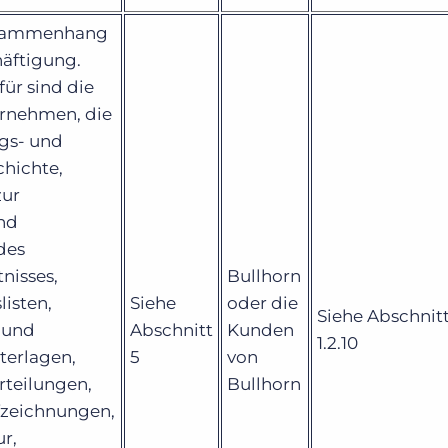
usammenhang
häftigung.
für sind die
ernehmen, die
gs- und
hichte,
zur
und
des
nisses,
Bullhorn
isten,
Siehe
oder die
Siehe Abschnitt 
 und
Abschnitt
Kunden
1.2.10
terlagen,
5
von
rteilungen,
Bullhorn
zeichnungen,
r,