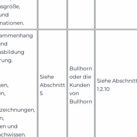
sgröße,
 und
mationen.
usammenhang
und
usbildung
rung.
d
Bullhorn
Siehe
oder die
Siehe Abschnitt 
en,
Abschnitt
Kunden
1.2.10
en,
5
von
Bullhorn
zeichnungen,
n,
gen und
achwissen.