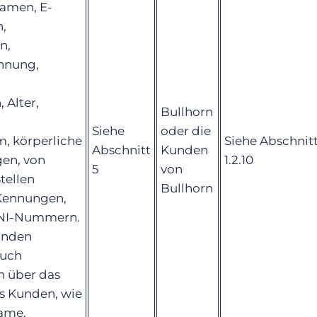
Namen, E-
n,
n,
hnung,
 Alter,
Bullhorn
Siehe
oder die
, körperliche
Siehe Abschnitt 
Abschnitt
Kunden
en, von
1.2.10
5
von
tellen
Bullhorn
 Kennungen,
 NI-Nummern.
unden
auch
n über das
s Kunden, wie
name,