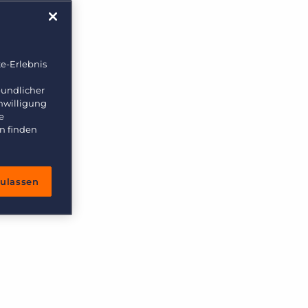
e-Erlebnis
eundlicher
inwilligung
e
n finden
zulassen