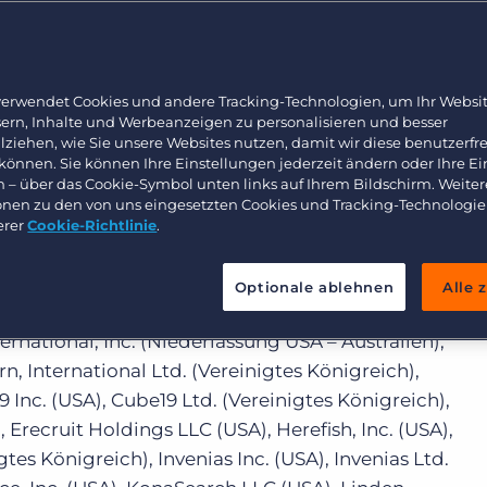
Arbeitnehmerüberlassung und Interimslösungen
Bullhorn Learning
klärung gilt für alle Datenerhebungen und
Healthcare
Ressourcen für Entwickler
ullhorn, Inc., insbesondere durch
Executive search
ne Service-Plattformen
verwendet Cookies und andere Tracking-Technologien, um Ihr Websit
s://[Kundenname].bbo.bullhornstaffing.com,
sern, Inhalte und Werbeanzeigen zu personalisieren und besser
lziehen, wie Sie unsere Websites nutzen, damit wir diese benutzerfr
ttps://prod.vms-express.com
(jeweils hierin als
 können. Sie können Ihre Einstellungen jederzeit ändern oder Ihre E
 gehören und von Bullhorn betrieben werden.
n – über das Cookie-Symbol unten links auf Ihrem Bildschirm. Weiter
onen zu den von uns eingesetzten Cookies und Tracking-Technologie
erklärung bedeutet jeder Verweis auf „Bullhorn“
erer
Cookie-Richtlinie
.
 Bullhorn, Inc. (USA), Able Software, Inc. (USA),
International Software (UK) Ltd. (Vereinigtes
Optionale ablehnen
Alle 
ftware Inc. (USA), Bond US Inc. (USA), Bullhorn
national, Inc. (Niederlassung USA – Australien),
n, International Ltd. (Vereinigtes Königreich),
Inc. (USA), Cube19 Ltd. (Vereinigtes Königreich),
 Erecruit Holdings LLC (USA), Herefish, Inc. (USA),
es Königreich), Invenias Inc. (USA), Invenias Ltd.