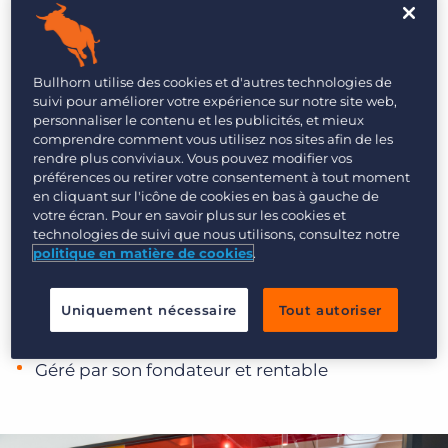
Notre mission est de créer une expérience
exceptionnelle pour nos clients et faire en sorte
qu’à leur tour, ils créent une extraordinaire
Bullhorn utilise des cookies et d'autres technologies de
expérience pour les candidats et les clients avec
suivi pour améliorer votre expérience sur notre site web,
personnaliser le contenu et les publicités, et mieux
lesquels ils travaillent au quotidien.
comprendre comment vous utilisez nos sites afin de les
rendre plus conviviaux. Vous pouvez modifier vos
préférences ou retirer votre consentement à tout moment
Bullhorn en chiffres
en cliquant sur l'icône de cookies en bas à gauche de
votre écran. Pour en savoir plus sur les cookies et
Plus de 1 400 employés à travers le monde (et
technologies de suivi que nous utilisons, consultez notre
politique en matière de cookies
.
plus à venir)
Plus de 20 ans à servir le secteur du placement
Uniquement nécessaire
Tout autoriser
Plus de 10 000 clients dans le monde entier
Géré par son fondateur et rentable