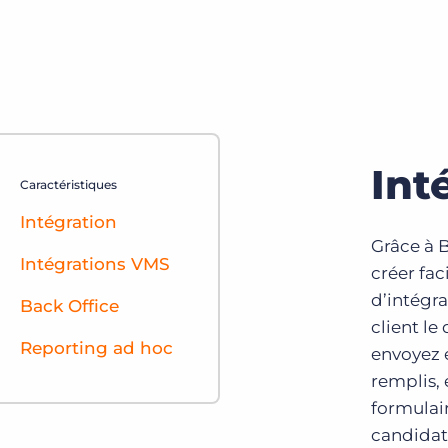
Int
Caractéristiques
Intégration
Grâce à 
Intégrations VMS
créer fa
d’intégra
Back Office
client le
Reporting ad hoc
envoyez e
remplis, 
formulair
candidats