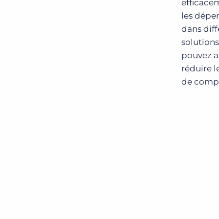
efficace
les dépen
dans diff
solutions
pouvez a
réduire l
de compt