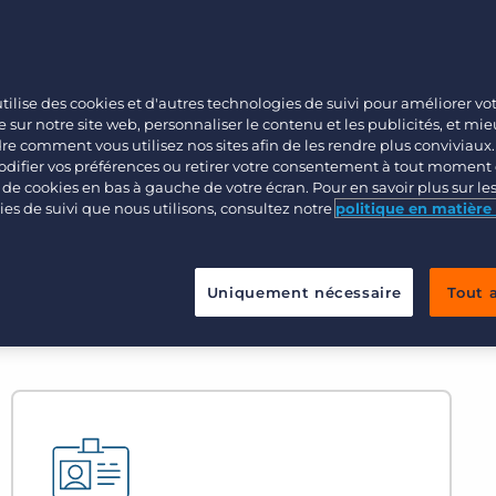
es à partir d’une interface unique et
Ventes
Opérations
tilise des cookies et d'autres technologies de suivi pour améliorer vo
 sur notre site web, personnaliser le contenu et les publicités, et mi
 comment vous utilisez nos sites afin de les rendre plus conviviaux
difier vos préférences ou retirer votre consentement à tout moment 
e de cookies en bas à gauche de votre écran. Pour en savoir plus sur le
es de suivi que nous utilisons, consultez notre
politique en matière
Uniquement nécessaire
Tout 