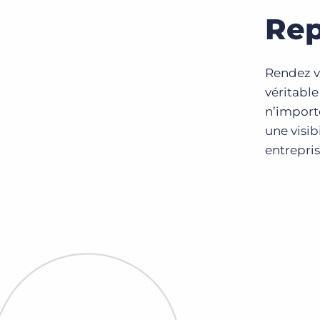
Rep
Rendez v
véritabl
n’import
une visib
entrepri