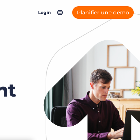
Planifier une démo
Login
North America
Connexys Fast Forward
Asia Pacific
Bullhorn Connexys
United Kingdom & Europe
Germany
nt
Bullhorn ATS & CRM
France
Netherlands
Salesforce Solutions
Bullhorn Jobscience