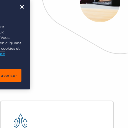
tre
eux
. Vous
en cliquant
s cookies et
 de
autoriser