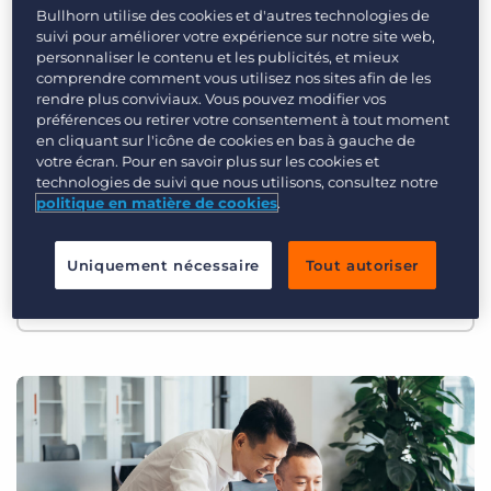
Login
Planifier une démo
Bullhorn utilise des cookies et d'autres technologies de
More on the Blog
suivi pour améliorer votre expérience sur notre site web,
personnaliser le contenu et les publicités, et mieux
Recrutement Tech 101 : Qu’est-
comprendre comment vous utilisez nos sites afin de les
ce que le recrutement mobile ?
rendre plus conviviaux. Vous pouvez modifier vos
préférences ou retirer votre consentement à tout moment
en cliquant sur l'icône de cookies en bas à gauche de
Qu'est-ce que le recrutement mobile et
votre écran. Pour en savoir plus sur les cookies et
pourquoi est-ce important dans le
technologies de suivi que nous utilisons, consultez notre
politique en matière de cookies
.
monde du recrutement ? Une panne de
logiciels de recrutement mobile et de
Uniquement nécessaire
Tout autoriser
SMS pour les agences de recrutement.