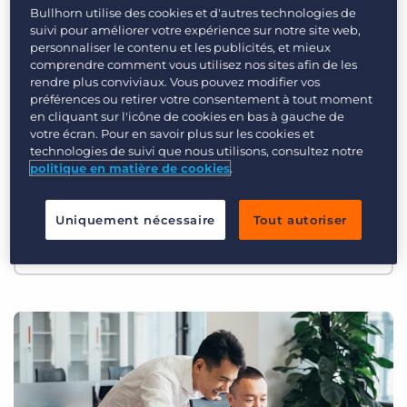
Login
Planifier une démo
Bullhorn utilise des cookies et d'autres technologies de
More on the Blog
suivi pour améliorer votre expérience sur notre site web,
personnaliser le contenu et les publicités, et mieux
Recrutement Tech 101 : Qu’est-
comprendre comment vous utilisez nos sites afin de les
ce que le recrutement mobile ?
rendre plus conviviaux. Vous pouvez modifier vos
préférences ou retirer votre consentement à tout moment
en cliquant sur l'icône de cookies en bas à gauche de
Qu'est-ce que le recrutement mobile et
votre écran. Pour en savoir plus sur les cookies et
pourquoi est-ce important dans le
technologies de suivi que nous utilisons, consultez notre
politique en matière de cookies
.
monde du recrutement ? Une panne de
logiciels de recrutement mobile et de
Uniquement nécessaire
Tout autoriser
SMS pour les agences de recrutement.