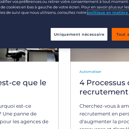
difier vos préférences ou retirer votre consentement à tout moment 
Ventes
e de cookies en bas à gauche de votre écran. Pour en savoir plus sur le
es de suivi que nous utilisons, consultez notre
politique en matière
Opérations
Uniquement nécessaire
Tout 
Automatiser
st-ce que le
4 Processus 
recrutement
urquoi est-ce
Cherchez-vous à amél
? Une panne de
recrutement en per
 pour les agences de
d'augmenter la prod