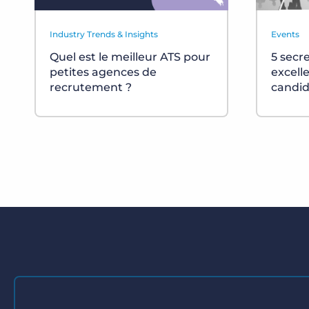
Industry Trends & Insights
Events
Quel est le meilleur ATS pour
5 secr
petites agences de
excell
recrutement ?
candid