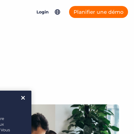
Planifier une démo
Login
North America
Connexys Fast Forward
Asia Pacific
Bullhorn Connexys
United Kingdom & Europe
Germany
Bullhorn ATS & CRM
France
Netherlands
Salesforce Solutions
tre
Bullhorn Jobscience
eux
. Vous