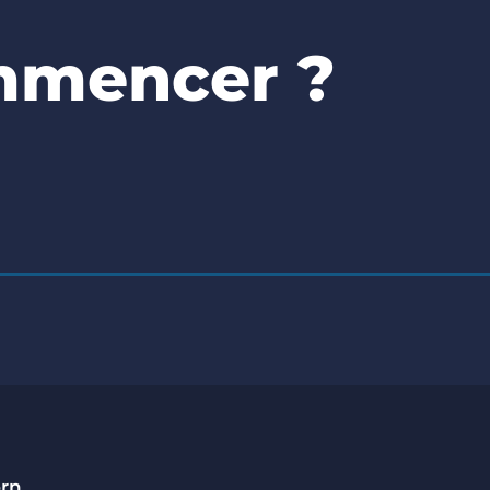
mmencer ?
orn