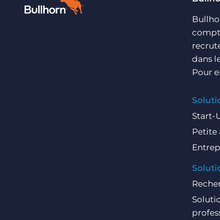
Bullho
compte
recrut
dans l
Pour e
Soluti
Start-
Petite
Entrep
Soluti
Recher
Soluti
profes