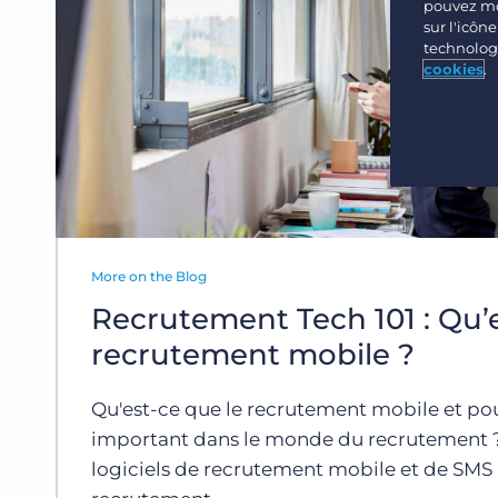
Nos clients peuvent choisir parmi un large éventail de
au long de votre parcours de transformation
pouvez mo
Documentation des développeurs et des API
solutions pour les aider à créer de meilleurs résultats
numérique.
sur l'icôn
commerciaux.
technologi
CRM et système de suivi des candidats
cookies
.
Connexys
Bullhorn Ventures
Découvrez comment nous accélérons la croissance dans
Intégration
l’écosystème technologique du recrutement.
Recherche de cadres Invenias
More on the Blog
Recrutement Tech 101 : Qu’e
recrutement mobile ?
Qu'est-ce que le recrutement mobile et po
important dans le monde du recrutement 
logiciels de recrutement mobile et de SMS