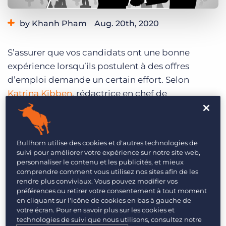
Login
Planifier une démo
by Khanh Pham
Aug. 20th, 2020
Category:
Events
Industry Trends & Insights
S’assurer que vos candidats ont une bonne
Tips, Tricks, and How-Tos
expérience lorsqu’ils postulent à des offres
d’emploi demande un certain effort. Selon
Katrina Kibben
, rédactrice en chef de
RecruitingDaily
, voici comment les employeurs
peuvent améliorer l’expérience de leurs
candidats en cinq étapes.
Bullhorn utilise des cookies et d'autres technologies de
suivi pour améliorer votre expérience sur notre site web,
Faire ressortir vos offres d’emploi
personnaliser le contenu et les publicités, et mieux
comprendre comment vous utilisez nos sites afin de les
Aujourd’hui, il y a tant de sites destinés à la
rendre plus conviviaux. Vous pouvez modifier vos
préférences ou retirer votre consentement à tout moment
recherche de nouveaux emplois. Il peut être
en cliquant sur l'icône de cookies en bas à gauche de
difficile de faire en sorte que vos annonces se
votre écran. Pour en savoir plus sur les cookies et
technologies de suivi que nous utilisons, consultez notre
démarquent. L’une des tactiques les plus