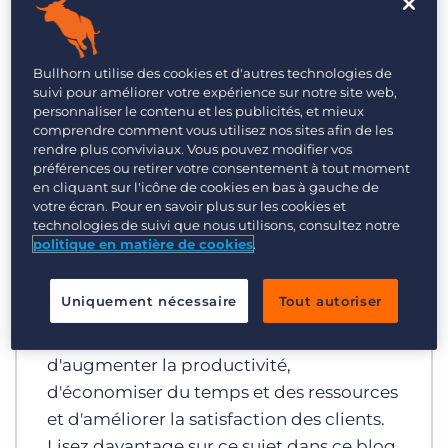
Bullhorn utilise des cookies et d'autres technologies de
suivi pour améliorer votre expérience sur notre site web,
personnaliser le contenu et les publicités, et mieux
comprendre comment vous utilisez nos sites afin de les
Automatiser
rendre plus conviviaux. Vous pouvez modifier vos
préférences ou retirer votre consentement à tout moment
4 Processus que les agences de
en cliquant sur l'icône de cookies en bas à gauche de
recrutement doivent
votre écran. Pour en savoir plus sur les cookies et
technologies de suivi que nous utilisons, consultez notre
automatiser
politique en matière de cookies
.
Cherchez-vous à améliorer les résultats
Uniquement nécessaire
Tout autoriser
nets de votre agence de recrutement en
personnel ? Automatiser vous permet
d'augmenter la productivité,
d'économiser du temps et des ressources
et d'améliorer la satisfaction des clients.
Lisez davantage sur ce sujet dans ce blog.