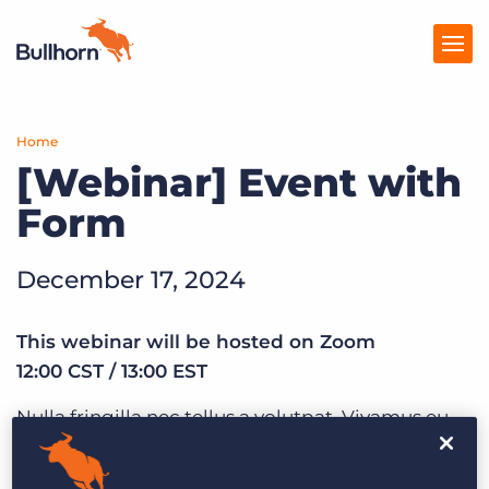
Home
Solutions
[Webinar] Event with
Tarification
Form
Produits
December 17, 2024
Ressources
Marketplace
This webinar will be hosted on Zoom
12:00 CST / 13:00 EST
Nulla fringilla nec tellus a volutpat. Vivamus eu
posuere nisi. Pellentesque convallis nisl erat, at
ultrices ante condimentum eu. Vivamus pulvinar