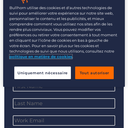
Login
Planifier une démo
luctus dui commodo sodales. Proin sed diam
Bullhorn utilise des cookies et d'autres technologies de
neque. Phasellus molestie nunc lacus, gravida
suivi pour améliorer votre expérience sur notre site web,
personnaliser le contenu et les publicités, et mieux
aliquet magna tincidunt sed. Suspendisse quis
comprendre comment vous utilisez nos sites afin de les
dignissim nibh, eget varius ex. Ut augue erat,
rendre plus conviviaux. Vous pouvez modifier vos
suscipit et vestibulum vitae, congue nec nisi.
préférences ou retirer votre consentement à tout moment
en cliquant sur l'icône de cookies en bas à gauche de
votre écran. Pour en savoir plus sur les cookies et
technologies de suivi que nous utilisons, consultez notre
politique en matière de cookies
.
Register here
Uniquement nécessaire
Tout autoriser