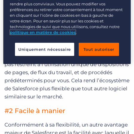
#1 La flexibilité
rendre plus conviviaux. Vous pouvez modifier vos
préférences ou retirer votre consentement à tout moment
en cliquant sur l'icône de cookies en bas à gauche de
L’un des points de vente les plus significatifs de la
votre écran. Pour en savoir plus sur les cookies et
plateforme
Salesforce
est son degré
technologies de suivi que nous utilisons, consultez notre
d’adaptabilité élevé. Les objets que vous
politique en matière de cookies
.
trouverez sur Salesforce peuvent être réarrangés
entièrement à votre convenance et à n’importe
Uniquement nécessaire
Tout autoriser
quel moment. En tant qu’utilisateur, vous n’êtes
pas restreint à l’utilisation unique de dispositions
de pages, de flux du travail, et de procédés
prédéterminés pour vous. Cela rend l’écosystème
de Salesforce plus flexible que tout autre logiciel
similaire sur le marché.
#2 Facile à manier
Conformément à sa flexibilité, un autre avantage
majeur de Salesforce est la facilité avec laquelle il