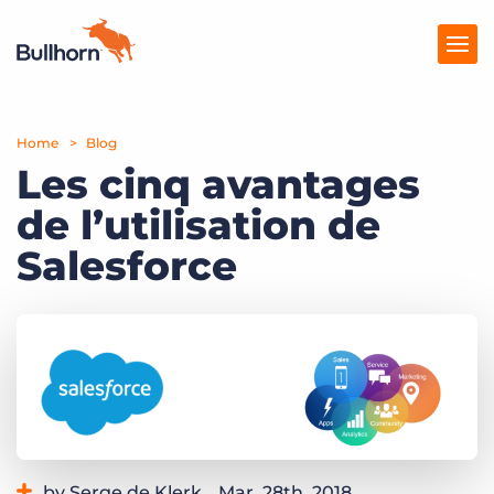
Home
Solutions
Blog
Les cinq avantages
Tarification
de l’utilisation de
Produits
Salesforce
Ressources
Marketplace
by Serge de Klerk
Mar. 28th, 2018