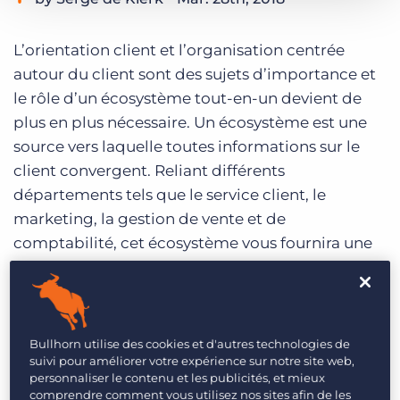
Login
Planifier une démo
Category:
Salesforce
L’orientation client et l’organisation centrée
autour du client sont des sujets d’importance et
le rôle d’un écosystème tout-en-un devient de
plus en plus nécessaire. Un écosystème est une
source vers laquelle toutes informations sur le
client convergent. Reliant différents
départements tels que le service client, le
marketing, la gestion de vente et de
comptabilité, cet écosystème vous fournira une
compréhension holistique de votre client. A cet
effet,
Salesforce
,
la plus grosse
plateforme sur le
cloud
, offre de multiples options. Dans ce blog,
je vais vous présenter les 5 principaux avantages
Bullhorn utilise des cookies et d'autres technologies de
suivi pour améliorer votre expérience sur notre site web,
naissant de l’utilisation de Salesforce.
personnaliser le contenu et les publicités, et mieux
comprendre comment vous utilisez nos sites afin de les