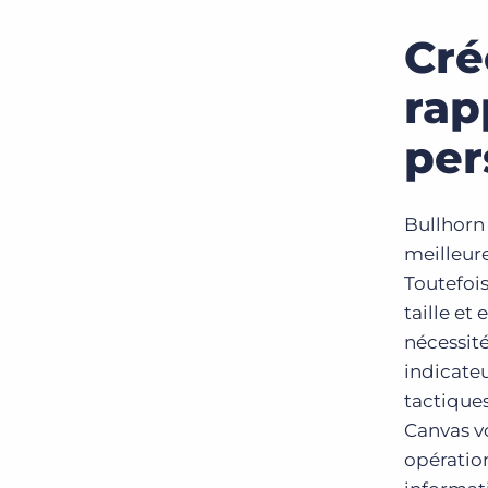
Cré
rap
per
Bullhorn 
meilleure
Toutefois
taille et
nécessité
indicateu
tactiques
Canvas vo
opératio