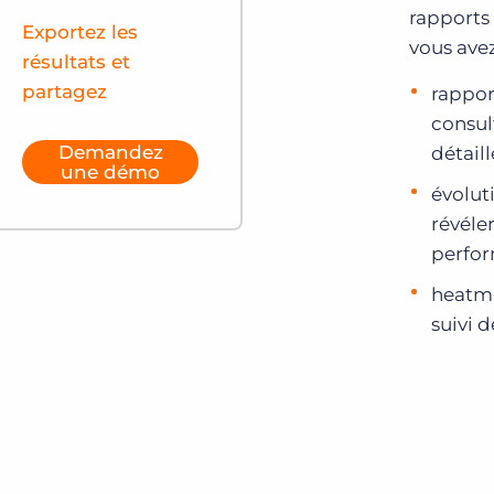
rapports
Exportez les
vous ave
résultats et
partagez
rappor
consul
Demandez
détaill
une démo
évolut
révéle
perfo
heatma
suivi 