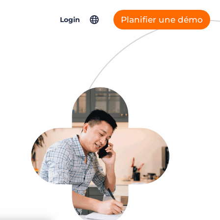
Planifier une démo
Login
North America
Connexys Fast Forward
Asia Pacific
Bullhorn Connexys
United Kingdom & Europe
Germany
Bullhorn ATS & CRM
France
Netherlands
Salesforce Solutions
Bullhorn Jobscience