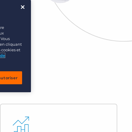
tre
eux
. Vous
en cliquant
s cookies et
 de
autoriser