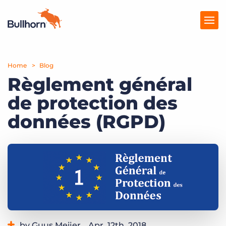
Home
Solutions
Blog
Règlement général
Tarification
de protection des
Produits
données (RGPD)
Ressources
Marketplace
by Guus Meijer
Apr. 12th, 2018