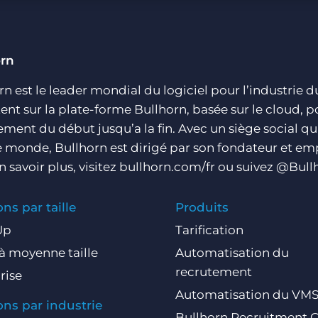
Ventes
Opérations
orn
rn est le leader mondial du logiciel pour l’industrie 
nt sur la plate-forme Bullhorn, basée sur le cloud, p
ement du début jusqu’a la fin. Avec un siège social qu
e monde, Bullhorn est dirigé par son fondateur et em
n savoir plus, visitez bullhorn.com/fr ou suivez @Bullh
ons par taille
Produits
Up
Tarification
 à moyenne taille
Automatisation du
recrutement
rise
Automatisation du VM
ons par industrie
Bullhorn Recruitment 