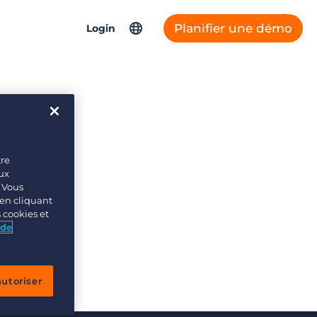
Planifier une démo
Login
North America
Connexys Fast Forward
Asia Pacific
Bullhorn Connexys
United Kingdom & Europe
tre
Germany
eux
Bullhorn ATS & CRM
. Vous
France
en cliquant
s cookies et
Netherlands
 de
Salesforce Solutions
autoriser
Bullhorn Jobscience