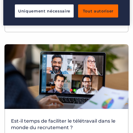
Login
Planifier une démo
Uniquement nécessaire
Tout autoriser
5 secrets pour créer une excellente
expérience candidat
Est-il temps de faciliter le télétravail dans le
monde du recrutement ?