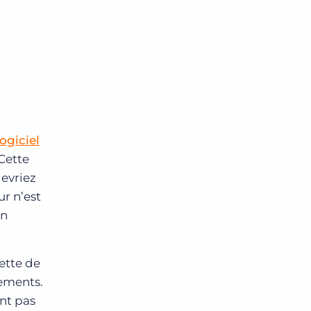
logiciel
 Cette
devriez
ur n’est
en
ette de
ements.
nt pas