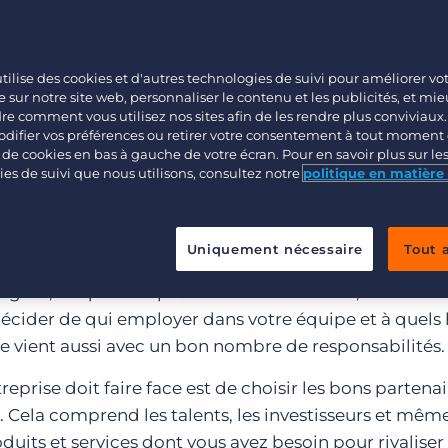
Ventes
Opérations
tilise des cookies et d'autres technologies de suivi pour améliorer vo
 sur notre site web, personnaliser le contenu et les publicités, et mi
 comment vous utilisez nos sites afin de les rendre plus conviviaux
difier vos préférences ou retirer votre consentement à tout moment 
e de cookies en bas à gauche de votre écran. Pour en savoir plus sur le
es de suivi que nous utilisons, consultez notre
politique en matière
Uniquement nécessaire
Tout 
 de recrutement exige que vous sacrificiez votre prop
argent, ce qui n’est pas facile. Evidemment, être votr
décider de qui employer dans votre équipe et à quels 
ôle vient aussi avec un bon nombre de responsabilités.
eprise doit faire face est de choisir les bons partenai
. Cela comprend les talents, les investisseurs et même
duits et services dont vous avez besoin pour rivaliser 