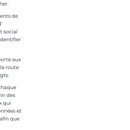
her.
ments de
’
t social
dentifier
orte aux
la route
gts.
 chaque
nir des
x qui
données et
afin que