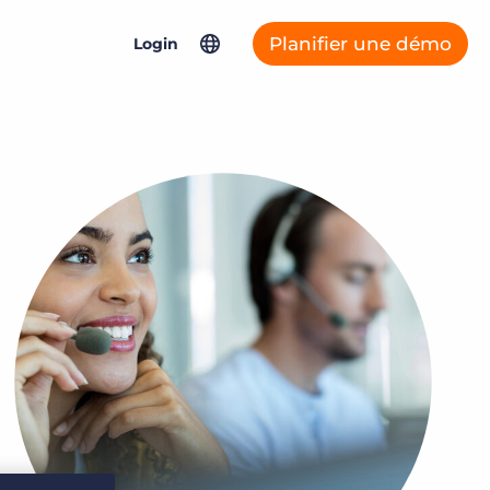
Planifier une démo
Login
North America
Connexys Fast Forward
Asia Pacific
Bullhorn Connexys
United Kingdom & Europe
Germany
Bullhorn ATS & CRM
France
Netherlands
Salesforce Solutions
Bullhorn Jobscience