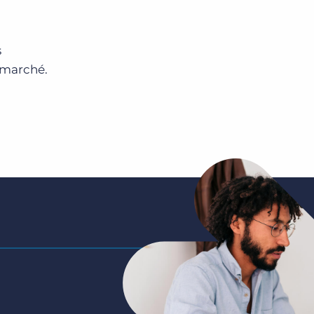
s
e marché.