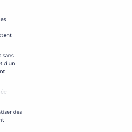
tes
ttent
t sans
et d’un
nt
cée
tiser des
nt