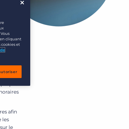
tre
eux
. Vous
en cliquant
s cookies et
 de
autoriser
re temps
e propre
horaires
res afin
 les
sur le