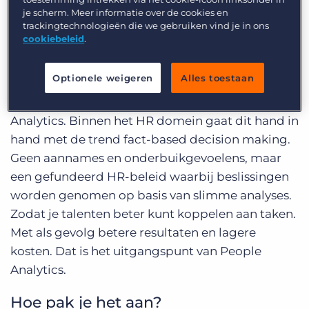
Inloggen
Vraag een demo aan
je scherm. Meer informatie over de cookies en
trackingtechnologieën die we gebruiken vind je in ons
cookiebeleid
.
Optionele weigeren
Alles toestaan
Steeds meer organisaties onderkennen het
belang van Business Intelligence (BI) en Data
Analytics. Binnen het HR domein gaat dit hand in
hand met de trend fact-based decision making.
Geen aannames en onderbuikgevoelens, maar
een gefundeerd HR-beleid waarbij beslissingen
worden genomen op basis van slimme analyses.
Zodat je talenten beter kunt koppelen aan taken.
Met als gevolg betere resultaten en lagere
kosten. Dat is het uitgangspunt van People
Analytics.
Hoe pak je het aan?