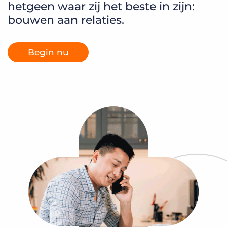
hetgeen waar zij het beste in zijn:
Inloggen
Vraag een demo aan
bouwen aan relaties.
Begin nu