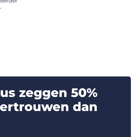
 eerder
r
aus zeggen 50%
vertrouwen dan