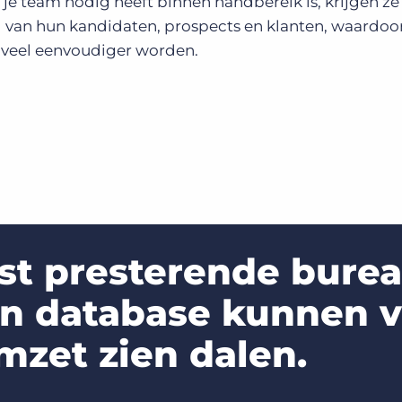
e je team nodig heeft binnen handbereik is, krijgen ze
 van hun kandidaten, prospects en klanten, waardoo
s veel eenvoudiger worden.
est presterende bure
un database kunnen 
mzet zien dalen.