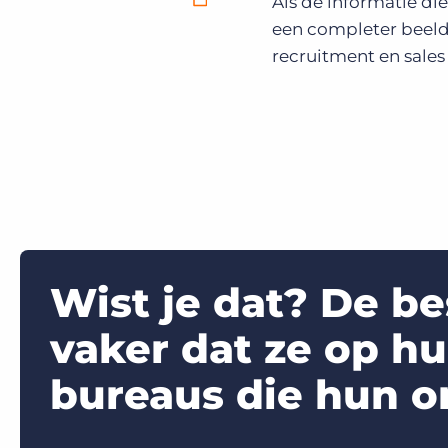
Als de informatie di
een completer beeld
recruitment en sale
Wist je dat? De b
vaker dat ze op h
bureaus die hun o