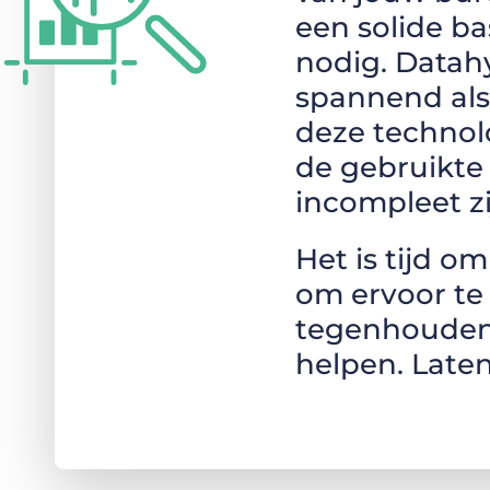
een solide b
nodig. Datahy
spannend als
deze technolo
de gebruikte
incompleet zi
Het is tijd o
om ervoor te 
tegenhouden 
helpen. Late