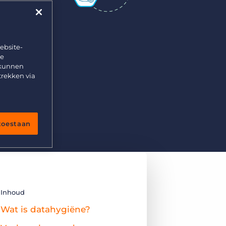
ebsite-
te
 kunnen
trekken via
 toestaan
Inhoud
Wat is datahygiëne?