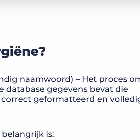
ygiëne?
andig naamwoord) – Het proces o
je database gegevens bevat die
 correct geformatteerd en volledig
elangrijk is: