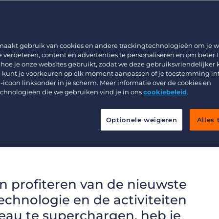
kkelijk toepasbare tips
Werving & Selectie
Support
 en sales te laten
Uitzenden & Detacheren
Bullhorn learning
are en commercieel
Zorg
Developer & API Documentatie
maakt gebruik van cookies en andere trackingtechnologieën om je w
e verbeteren, content en advertenties te personaliseren en om beter 
Executive Search
 hoe je onze websites gebruikt, zodat we deze gebruiksvriendelijker
recruitmentbranche zit vol spannende
 kunt je voorkeuren op elk moment aanpassen of je toestemming in
ureaus in staat stellen slimmer,
-icoon linksonder in je scherm. Meer informatie over de cookies en
echnologieën die we gebruiken vind je in ons
cookiebeleid
.
Optionele weigeren
Alles
 profiteren van de nieuwste
chnologie en de activiteiten
eau te superchargen, heb je