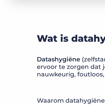
Wat is datah
Datashygiëne
(zelfst
ervoor te zorgen dat 
nauwkeurig, foutloos,
Waarom datahygiëne b