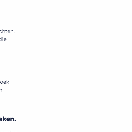
chten,
die
zoek
n
aken.