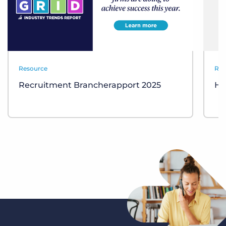
Resource
Res
Recruitment Brancherapport 2025
He