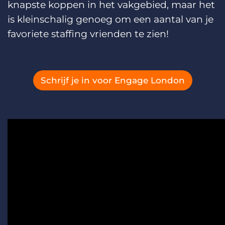
knapste koppen in het vakgebied, maar het
is kleinschalig genoeg om een aantal van je
Logged In to Wistia
favoriete staffing vrienden te zien!
Report a problem
Open video in Wistia
View stats in Wistia
Schrijf je in voor Engage London
Copy link and thumbnail