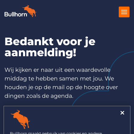
Bedankt voor je
Producten
aanmelding!
Prijzen
Kennisbank
Wij kijken er naar uit een waardevolle
middag te hebben samen met jou. We
Marketplace
houden je op de mail op de hoogte over
Over Ons
dingen zoals de agenda.
Bullhorn maakt gebruik van cookies en andere