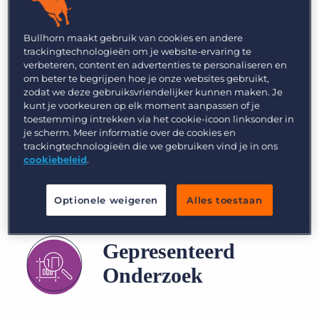
Inloggen
Vraag een demo aan
Jouw dagelijkse dosis
Bullhorn maakt gebruik van cookies en andere
trackingtechnologieën om je website-ervaring te
recruitment intelligence
verbeteren, content en advertenties te personaliseren en
om beter te begrijpen hoe je onze websites gebruikt,
zodat we deze gebruiksvriendelijker kunnen maken. Je
kunt je voorkeuren op elk moment aanpassen of je
Lees meer over
toestemming intrekken via het cookie-icoon linksonder in
je scherm. Meer informatie over de cookies en
trackingtechnologieën die we gebruiken vind je in ons
cookiebeleid
.
Optionele weigeren
Alles toestaan
Gepresenteerd
Onderzoek