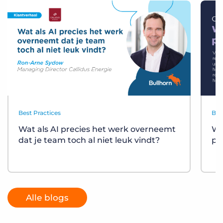
Best Practices
Bes
Wat als AI precies het werk overneemt
Wa
dat je team toch al niet leuk vindt?
pl
Alle blogs