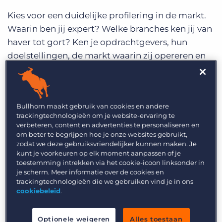
Kies voor een duidelijke profilering in de markt.
Waarin ben jij expert? Welke branches ken jij van
haver tot gort? Ken je opdrachtgevers, hun
doelstellingen, de markt waarin zij opereren en
het concurrentieveld. Ga niet voor de snelle
winst, maar richt je op een langetermijnrelatie
met je klant. Partnerships hebben de toekomst.
Bullhorn maakt gebruik van cookies en andere
Wees proactief, denk op strategisch niveau mee
trackingtechnologieën om je website-ervaring te
met de vraag hoe je klant niet alleen op korte,
verbeteren, content en advertenties te personaliseren en
om beter te begrijpen hoe je onze websites gebruikt,
maar ook op langere termijn zijn
zodat we deze gebruiksvriendelijker kunnen maken. Je
personeelsbehoefte kan invullen. Een mooi
kunt je voorkeuren op elk moment aanpassen of je
voorbeeld van een organisatie waarbij lokale
toestemming intrekken via het cookie-icoon linksonder in
je scherm. Meer informatie over de cookies en
software helpt bij het in contact blijven met
trackingtechnologieën die we gebruiken vind je in ons
kandidaten en klanten is
Extra Talent
. Als
cookiebeleid
.
organisatie werken zij efficiënter samen om de
best mogelijke ervaring te kunnen bieden.
Optionele weigeren
Alles toestaan