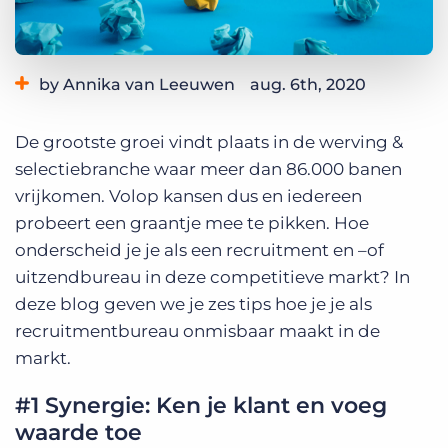
Inloggen
Vraag een demo aan
by Annika van Leeuwen
aug. 6th, 2020
Category:
Best Practices
De grootste groei vindt plaats in de werving &
Tags:
arbeidsbemiddeling
ATS
CRM
detachering
selectiebranche waar meer dan 86.000 banen
detacheringsbureau
recruitmentsysteem
searching
talentpools
vrijkomen. Volop kansen dus en iedereen
werving en selectie
probeert een graantje mee te pikken. Hoe
onderscheid je je als een recruitment en –of
uitzendbureau in deze competitieve markt? In
deze blog geven we je zes tips hoe je je als
recruitmentbureau onmisbaar maakt in de
markt.
#1 Synergie: Ken je klant en voeg
waarde toe