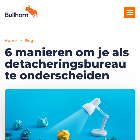
Home
Producten
Blog
6 manieren om je als
Prijzen
detacheringsbureau
Kennisbank
te onderscheiden
Marketplace
Over Ons