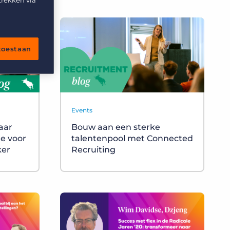
trekken via
 toestaan
Events
aar
Bouw aan een sterke
le voor
talentenpool met Connected
ker
Recruiting