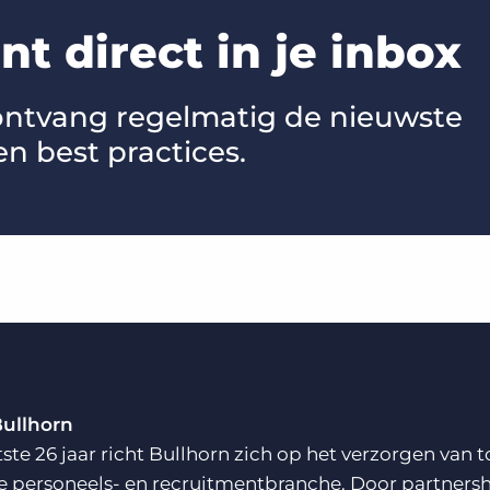
t direct in je inbox
 ontvang regelmatig de nieuwste
en best practices.
Bullhorn
tste 26 jaar richt Bullhorn zich op het verzorgen va
e personeels- en recruitmentbranche. Door partnersh