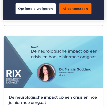
Inloggen
Vraag een demo aan
Optionele weigeren
Alles toestaan
Behoud een gezonde balans tussen werk en
privé in uitdagende tijden
De neurologische impact op een crisis en hoe
je hiermee omgaat