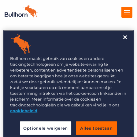
Producten
Prijzen
Bullhorn maakt gebruik van cookies en andere
trackingtechnologieën om je website-ervaring te
Kennisbank
verbeteren, content en advertenties te personaliseren en
om beter te begrijpen hoe je onze websites gebruikt,
Marketplace
zodat we deze gebruiksvriendelijker kunnen maken. Je
kunt je voorkeuren op elk moment aanpassen of je
toestemming intrekken via het cookie-icoon linksonder in
Over Ons
je scherm. Meer informatie over de cookies en
trackingtechnologieën die we gebruiken vind je in ons
cookiebeleid
.
Exploring AI: A Conversation with Matt
Optionele weigeren
Alles toestaan
Fischer and Jason Heilman