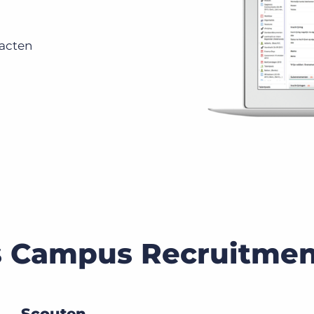
tacten
Campus Recruitment
Scouten