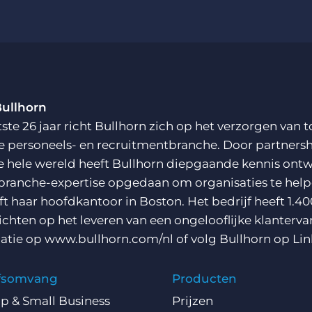
Bullhorn
tste 26 jaar richt Bullhorn zich op het verzorgen va
e personeels- en recruitmentbranche. Door partnersh
e hele wereld heeft Bullhorn diepgaande kennis ontw
branche-expertise opgedaan om organisaties te helpe
ft haar hoofdkantoor in Boston. Het bedrijf heeft 1.40
richten op het leveren van een ongelooflijke klanterva
atie op
www.bullhorn.com/nl
of volg Bullhorn op
Lin
jfsomvang
Producten
Up & Small Business
Prijzen