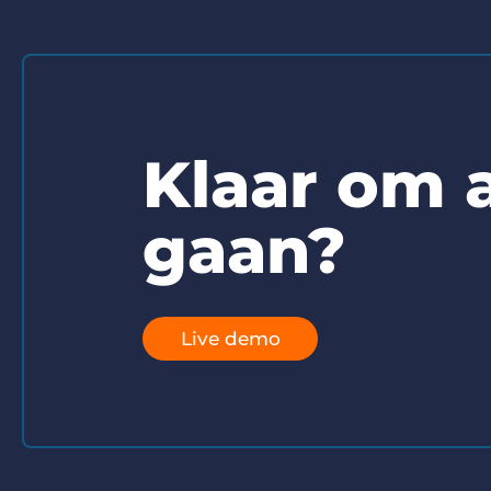
Klaar om a
gaan?
Live demo