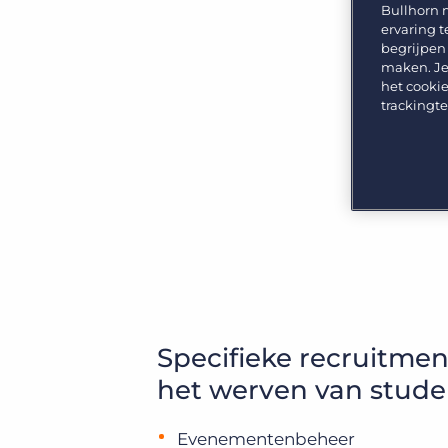
GRID
Kies uit een breed aanbod aan oplossingen om je
Bullhorn 
bedrijfsresultaat te maximaliseren.
ervaring t
Ontdek wat recruiters vinden van de nieuwste
trends op het gebied van werving en selectie.
begrijpen
Platform
maken. Je
Bullhorn Ventures
het cookie
Bullhorn Platform
Ontdek hoe we de groei in het hele recruitment
trackingt
technologie ecosysteem versnellen.
Bullhorn Recruitment Cloud
Specifieke recruitmen
het werven van stud
Evenementenbeheer