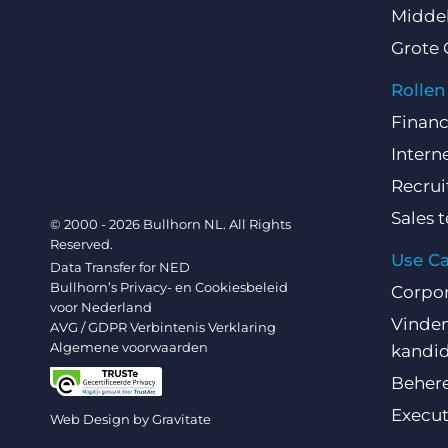
Middel
Grote 
Rollen
Finan
Intern
Recru
Sales 
© 2000 - 2026 Bullhorn NL. All Rights
Reserved.
Use C
Data Transfer for NED
Bullhorn’s Privacy- en Cookiesbeleid
Corpo
voor Nederland
Vinden
AVG / GDPR Verbintenis Verklaring
Algemene voorwaarden
kandi
Behere
Execut
Web Design by
Gravitate