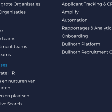
grote Organisaties
Applicant Tracking & 
Organisaties
Amplify
Automation
Rapportages & Analytic
ce
Onboarding
e teams
Bullhorn Platform
itment teams
Bullhorn Recruitment 
teams
ases
rate HR
 en nurturen van
daten
n en plaatsen
ive Search