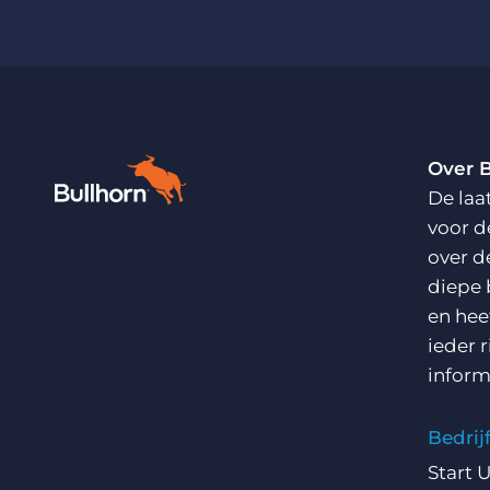
Over 
De laa
voor d
over d
diepe 
en hee
ieder 
inform
Bedri
Start 