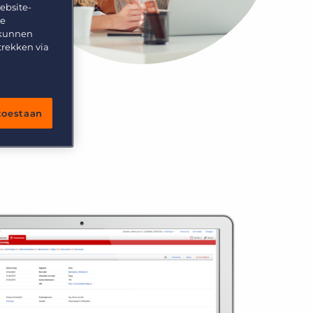
ebsite-
te
 kunnen
trekken via
 toestaan