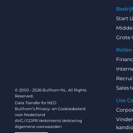
Bedri
Start 
Middel
Grote 
Rollen
Finan
Intern
Recru
Sales 
© 2000 - 2026 Bullhorn NL. All Rights
Reserved.
Use C
Data Transfer for NED
Bullhorn’s Privacy- en Cookiesbeleid
Corpo
voor Nederland
Vinden
AVG / GDPR Verbintenis Verklaring
Algemene voorwaarden
kandi