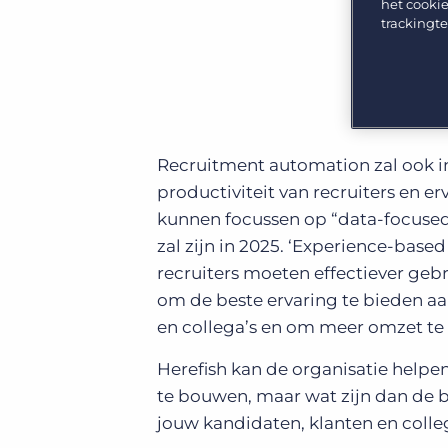
het cookie
GRID
Kies uit een breed aanbod aan oplossingen om je
trackingt
bedrijfsresultaat te maximaliseren.
Ontdek wat recruiters vinden van de nieuwste
trends op het gebied van werving en selectie.
Platform
Bullhorn Ventures
Bullhorn Platform
Ontdek hoe we de groei in het hele recruitment
technologie ecosysteem versnellen.
Bullhorn Recruitment Cloud
Recruitment automation zal ook in
productiviteit van recruiters en er
kunnen focussen op “data-focused
zal zijn in 2025. ‘Experience-based
recruiters moeten effectiever ge
om de beste ervaring te bieden aa
en collega’s en om meer omzet te
Herefish kan de organisatie help
te bouwen, maar wat zijn dan de 
jouw kandidaten, klanten en colle