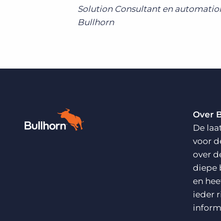
Solution Consultant en automatio
Bullhorn
Over 
De laa
voor d
over d
diepe 
en hee
ieder 
inform