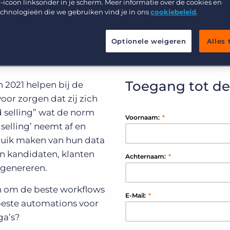
Werving & Selectie
-icoon linksonder in je scherm. Meer informatie over de cookies en
Support
echnologieën die we gebruiken vind je in ons
cookiebeleid
.
Uitzenden & Detacheren
Bullhorn learning
Zorg
Optionele weigeren
Alles
Developer & API Documentatie
Executive Search
Toegang tot d
 2021 helpen bij de
voor zorgen dat zij zich
 selling” wat de norm
Voornaam:
*
 selling’ neemt af en
bruik maken van hun data
n kandidaten, klanten
Achternaam:
*
 genereren.
en om de beste workflows
E-Mail:
*
beste automations voor
ga’s?