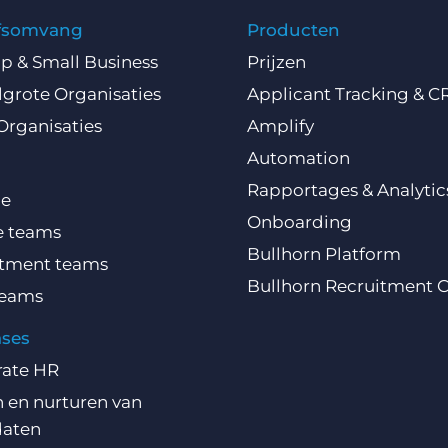
jfsomvang
Producten
Up & Small Business
Prijzen
grote Organisaties
Applicant Tracking & 
Organisaties
Amplify
Automation
Rapportages & Analytic
ce
Onboarding
e teams
Bullhorn Platform
itment teams
Bullhorn Recruitment 
teams
ases
rate HR
 en nurturen van
daten