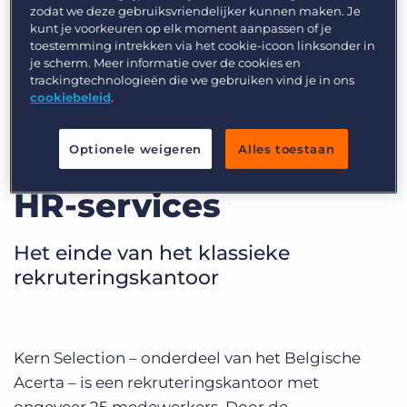
Inloggen
Vraag een demo aan
zodat we deze gebruiksvriendelijker kunnen maken. Je
kunt je voorkeuren op elk moment aanpassen of je
toestemming intrekken via het cookie-icoon linksonder in
je scherm. Meer informatie over de cookies en
trackingtechnologieën die we gebruiken vind je in ons
cookiebeleid
.
Acerta - Kern
Optionele weigeren
Alles toestaan
Selection: Integrale
HR-services
Het einde van het klassieke
rekruteringskantoor
Kern Selection – onderdeel van het Belgische
Acerta – is een rekruteringskantoor met