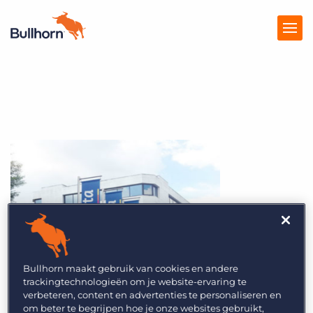
Producten
Prijzen
Kennisbank
Marketplace
Over Ons
Bullhorn maakt gebruik van cookies en andere
trackingtechnologieën om je website-ervaring te
verbeteren, content en advertenties te personaliseren en
om beter te begrijpen hoe je onze websites gebruikt,