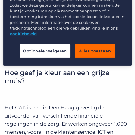
Inloggen
Vraag een demo aan
zodat we deze gebruiksvriendelijker kunnen maken. Je
kunt je voorkeuren op elk moment aanpassen of je
toestemming intrekken via het cookie-icoon linksonder in
je scherm. Meer informatie over de cookies en
trackingtechnologieën die we gebruiken vind je in ons
cookiebeleid
.
CAK: employer
Optionele weigeren
Alles toestaan
branding
Hoe geef je kleur aan een grijze
muis?
Het CAK is een in Den Haag gevestigde
uitvoerder van verschillende financiële
regelingen in de zorg. Er werken ongeveer 1.000
mensen, vooral in de klantenservice, ICT en