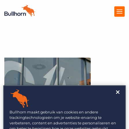
Producten
Prijzen
Kennisbank
Marketplace
Over Ons
Bullhorn maakt gebruik van cookies en andere
trackingtechnologieën om je website-ervaring te
verbeteren, content en advertenties te personaliseren en
om beter te begrijpen hoe je onze websites gebruikt,