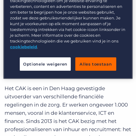
branding
trackingtechnologieën om je website-ervaring te
Inloggen
Vraag een demo aan
verbeteren, content en advertenties te personaliseren en
om beter te begrijpen hoe je onze websites gebruikt,
Hoe geef je kleur aan een grijze
zodat we deze gebruiksvriendelijker kunnen maken. Je
kunt je voorkeuren op elk moment aanpassen of je
muis?
toestemming intrekken via het cookie-icoon linksonder in
je scherm. Meer informatie over de cookies en
Location:
trackingtechnologieën die we gebruiken vind je in ons
cookiebeleid
.
EMEA
Optionele weigeren
Alles toestaan
Het CAK is een in Den Haag gevestigde
uitvoerder van verschillende financiële
regelingen in de zorg. Er werken ongeveer 1.000
mensen, vooral in de klantenservice, ICT en
finance. Sinds 2013 is het CAK bezig met het
professionaliseren van inhuur en recruitment: het