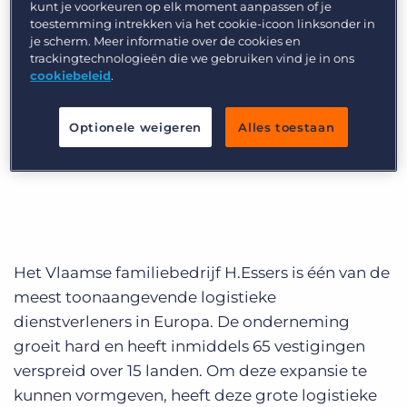
Recruitment, HR en
kunt je voorkeuren op elk moment aanpassen of je
Inloggen
Vraag een demo aan
mobiliteit
toestemming intrekken via het cookie-icoon linksonder in
je scherm. Meer informatie over de cookies en
trackingtechnologieën die we gebruiken vind je in ons
cookiebeleid
.
Recruitmentproces op rolletjes
Location:
Optionele weigeren
Alles toestaan
EMEA
Het Vlaamse familiebedrijf H.Essers is één van de
meest toonaangevende logistieke
dienstverleners in Europa. De onderneming
groeit hard en heeft inmiddels 65 vestigingen
verspreid over 15 landen. Om deze expansie te
kunnen vormgeven, heeft deze grote logistieke