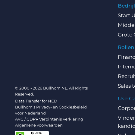
Bedri
Start 
Middel
Grote 
Rollen
Finan
Intern
Recru
Sales 
© 2000 - 2026 Bullhorn NL. All Rights
Reserved.
Use C
Data Transfer for NED
Bullhorn’s Privacy- en Cookiesbeleid
Corpo
voor Nederland
Vinden
AVG / GDPR Verbintenis Verklaring
Algemene voorwaarden
kandi