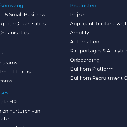
jfsomvang
Producten
Up & Small Business
Prijzen
grote Organisaties
Applicant Tracking & 
Organisaties
Amplify
Automation
Rapportages & Analytic
ce
Onboarding
e teams
Bullhorn Platform
itment teams
Bullhorn Recruitment 
teams
ases
rate HR
 en nurturen van
daten