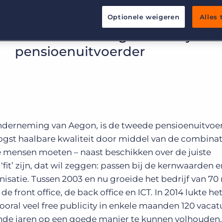
én mensen
Werving & Selectie
Support
Optionele weigeren
Alles
Uitzenden & Detacheren
Bullhorn learning
Resource management bij een
Zorg
Developer & API Documentatie
pensioenuitvoerder
Executive Search
nderneming van Aegon, is de tweede pensioenuitvoe
ogst haalbare kwaliteit door middel van de combinat
mensen moeten – naast beschikken over de juiste
 ‘fit’ zijn, dat wil zeggen: passen bij de kernwaarden e
isatie. Tussen 2003 en nu groeide het bedrijf van 70
 front office, de back office en ICT. In 2014 lukte h
vooral veel free publicity in enkele maanden 120 vacat
nde jaren op een goede manier te kunnen volhouden,