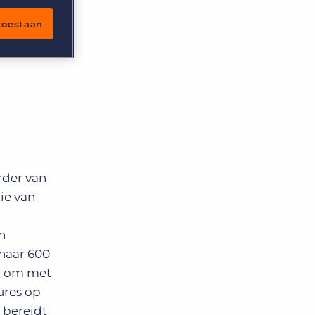
 toestaan
rder van
ie van
n
 naar 600
et om met
ures op
 bereidt