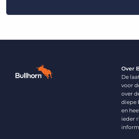
Over 
De laa
voor d
over d
diepe 
en hee
ieder 
inform