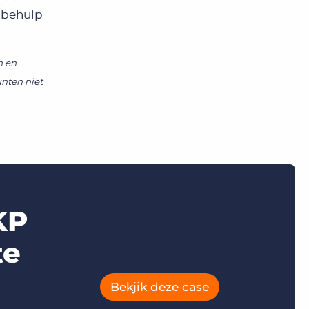
t behulp
n en
unten niet
KP
te
Bekjik deze case