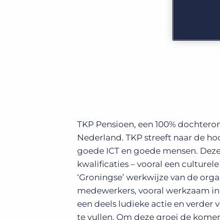
GRID
Kies uit een breed aanbod aan oplossingen om je
bedrijfsresultaat te maximaliseren.
Ontdek wat recruiters vinden van de nieuwste
trends op het gebied van werving en selectie.
Platform
Bullhorn Ventures
Bullhorn Platform
Ontdek hoe we de groei in het hele recruitment
technologie ecosysteem versnellen.
Bullhorn Recruitment Cloud
TKP Pensioen, een 100% dochtero
Nederland. TKP streeft naar de ho
goede ICT en goede mensen. Deze 
kwalificaties – vooral een culturele
‘Groningse’ werkwijze van de organ
medewerkers, vooral werkzaam in de
een deels ludieke actie en verder 
te vullen. Om deze groei de kome