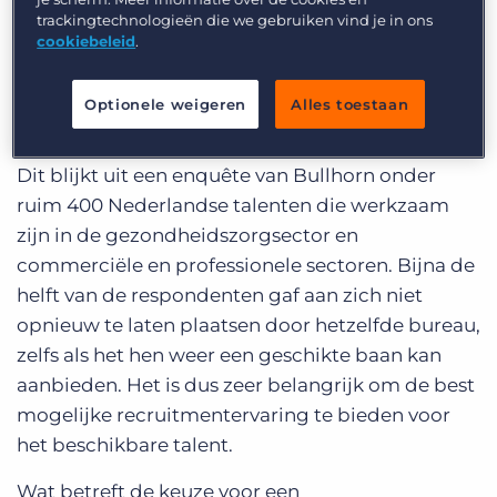
trackingtechnologieën die we gebruiken vind je in ons
Midden in dit hardnekkige tekort naar talent
cookiebeleid
.
blijft succesvol talent herplaatsen een
topprioriteit. Zeker nu twee derde (66%) van de
Optionele weigeren
Alles toestaan
uitzendkrachten en gedetacheerden over de hele
wereld overwegen voor een vaste baan te gaan.
Dit blijkt uit een enquête van Bullhorn onder
ruim 400 Nederlandse talenten die werkzaam
zijn in de gezondheidszorgsector en
commerciële en professionele sectoren. Bijna de
helft van de respondenten gaf aan zich niet
opnieuw te laten plaatsen door hetzelfde bureau,
zelfs als het hen weer een geschikte baan kan
aanbieden. Het is dus zeer belangrijk om de best
mogelijke recruitmentervaring te bieden voor
het beschikbare talent.
Wat betreft de keuze voor een