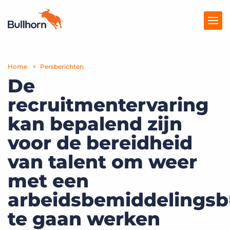
Home
Producten
Persberichten
De
Prijzen
recruitmentervaring
Kennisbank
kan bepalend zijn
Marketplace
voor de bereidheid
van talent om weer
Over Ons
met een
arbeidsbemiddelingsb
te gaan werken