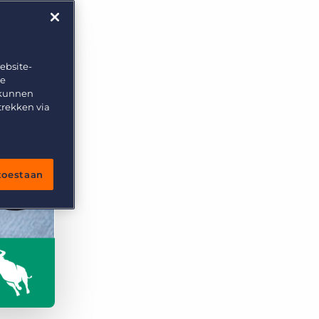
ebsite-
te
 kunnen
trekken via
 toestaan