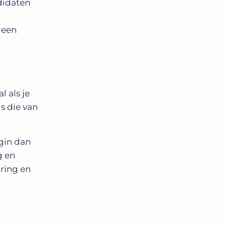
ndidaten
 een
 als je
ls die van
egin dan
g en
aring en