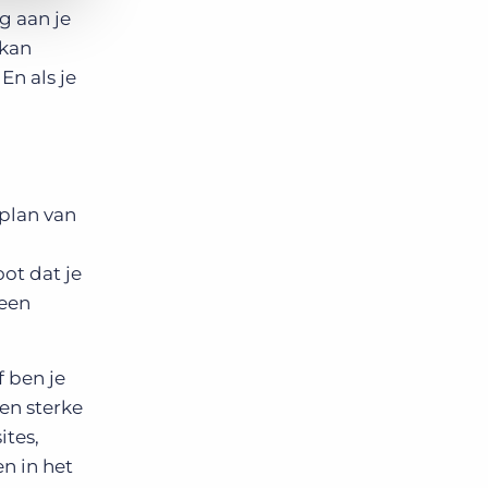
g aan je
 kan
En als je
 plan van
ot dat je
 een
f ben je
en sterke
ites,
n in het