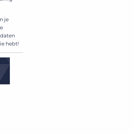
n je
le
idaten
ie hebt!