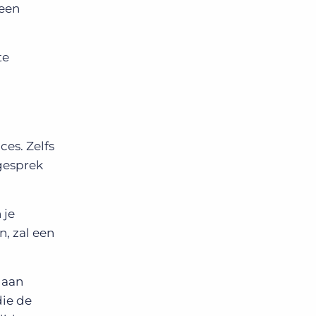
 een
te
ces. Zelfs
-gesprek
 je
n, zal een
 aan
die de