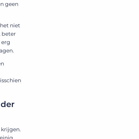
en geen
het niet
k beter
 erg
agen.
en
misschien
nder
krijgen.
weinig