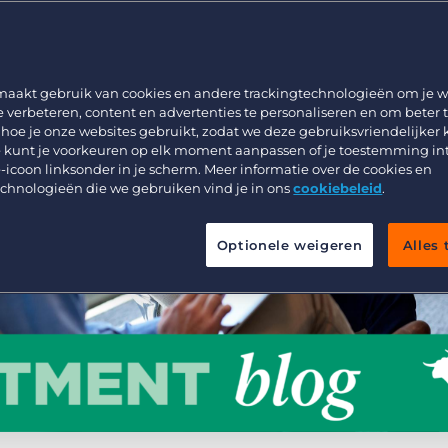
Werving & Selectie
Support
Uitzenden & Detacheren
Bullhorn learning
Zorg
Developer & API Documentatie
maakt gebruik van cookies en andere trackingtechnologieën om je w
e verbeteren, content en advertenties te personaliseren en om beter 
Executive Search
 hoe je onze websites gebruikt, zodat we deze gebruiksvriendelijker
 kunt je voorkeuren op elk moment aanpassen of je toestemming in
-icoon linksonder in je scherm. Meer informatie over de cookies en
echnologieën die we gebruiken vind je in ons
cookiebeleid
.
Optionele weigeren
Alles