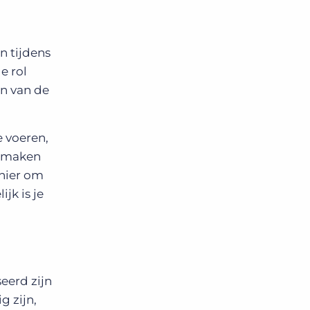
n tijdens
e rol
en van de
 voeren,
lt maken
anier om
jk is je
eerd zijn
g zijn,