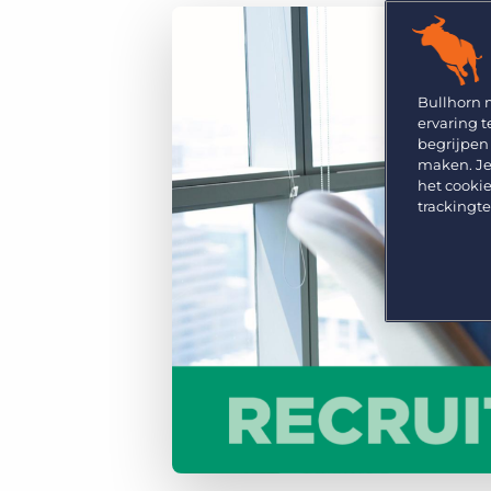
GRID
Kies uit een breed aanbod aan oplossingen om je
bedrijfsresultaat te maximaliseren.
Ontdek wat recruiters vinden van de nieuwste
trends op het gebied van werving en selectie.
Platform
Bullhorn Ventures
Bullhorn Platform
Bullhorn 
Ontdek hoe we de groei in het hele recruitment
ervaring t
technologie ecosysteem versnellen.
Bullhorn Recruitment Cloud
begrijpen
maken. Je
het cookie
trackingt