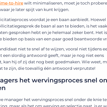
ime-to-hire
wilt minimaliseren, moet je toch prober
ar je later spijt van kunt krijgen.
licitatieproces voordat je een baan aanbiedt. Hoewel 
llicitatiegesprek de baan al aan te bieden, is het vaa
aten gesproken hebt en je helemaal zeker bent. Het is
e bieden op basis van een paar goed beantwoorde vr
idaat niet te snel af te wijzen, vooral niet tijdens e
aat een slordig antwoord geeft, maar je nog niet eens
t, kan hij of zij dat nog best goedmaken. Wie weet, 
t te zijn, die toevallig één antwoord verprutste!
ers het wervingsproces snel o
en
uwe manager het wervingsproces snel onder de knie te 
ring, maar als het om werving en selectie gaat, is er 