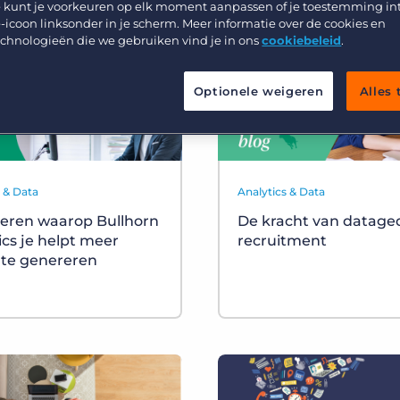
Werving & Selectie
 kunt je voorkeuren op elk moment aanpassen of je toestemming in
Support
-icoon linksonder in je scherm. Meer informatie over de cookies en
Uitzenden & Detacheren
echnologieën die we gebruiken vind je in ons
cookiebeleid
.
Bullhorn learning
Zorg
Developer & API Documentatie
Optionele weigeren
Alles
Executive Search
s & Data
Analytics & Data
eren waarop Bullhorn
De kracht van datage
ics je helpt meer
recruitment
te genereren