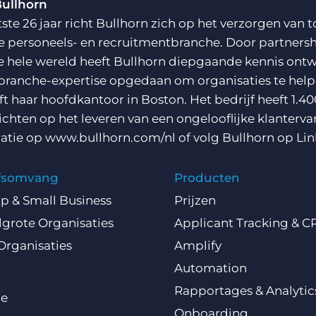
Bullhorn
tste 26 jaar richt Bullhorn zich op het verzorgen va
e personeels- en recruitmentbranche. Door partnersh
e hele wereld heeft Bullhorn diepgaande kennis ontw
branche-expertise opgedaan om organisaties te helpe
ft haar hoofdkantoor in Boston. Het bedrijf heeft 1.40
richten op het leveren van een ongelooflijke klanterva
atie op
www.bullhorn.com/nl
of volg Bullhorn op
Lin
jfsomvang
Producten
Up & Small Business
Prijzen
grote Organisaties
Applicant Tracking & 
Organisaties
Amplify
Automation
Rapportages & Analytic
ce
Onboarding