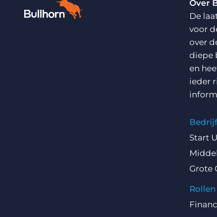
Over 
De laa
voor d
over d
diepe 
en hee
ieder 
inform
Bedri
Start 
Middel
Grote 
Rollen
Finan