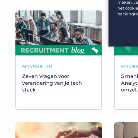
GRID
Kies uit een breed aanbod aan oplossingen om je
maken. Je
bedrijfsresultaat te maximaliseren.
het cookie
Ontdek wat recruiters vinden van de nieuwste
trackingt
trends op het gebied van werving en selectie.
Platform
Bullhorn Ventures
Bullhorn Platform
Ontdek hoe we de groei in het hele recruitment
technologie ecosysteem versnellen.
Bullhorn Recruitment Cloud
Analytics & Data
Analytic
Zeven Vragen voor
5 mani
verandering van je tech
Analyt
stack
omzet 