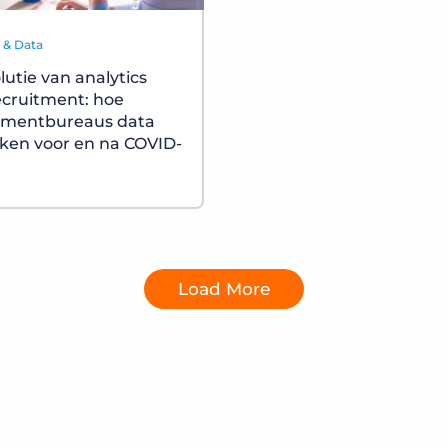
s & Data
lutie van analytics
ecruitment: hoe
tmentbureaus data
ken voor en na COVID-
Load More