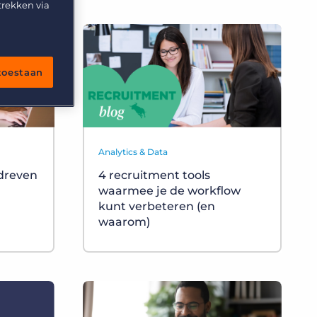
trekken via
 toestaan
Analytics & Data
dreven
4 recruitment tools
waarmee je de workflow
kunt verbeteren (en
waarom)