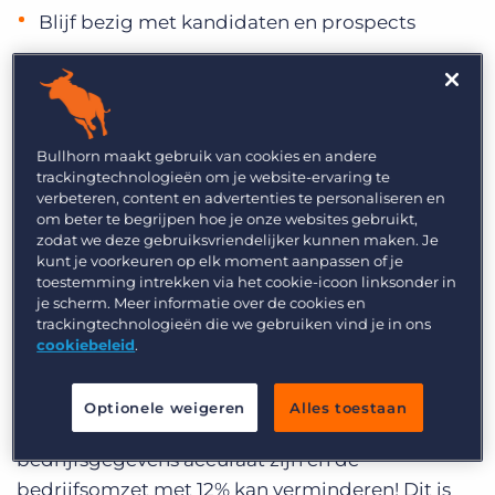
Blijf bezig met kandidaten en prospects
Slechte data hygiëne is voor veel
recruitmentbureaus een realiteit geworden. Met
de dagelijkse instroom van kandidaten en
Bullhorn maakt gebruik van cookies en andere
prospects is het geen wonder dat een ATS 50%
trackingtechnologieën om je website-ervaring te
goed en 50%, nou ja, gewoon sh*tty kan zijn.
verbeteren, content en advertenties te personaliseren en
om beter te begrijpen hoe je onze websites gebruikt,
Het probleem is dat je je bij slechte datakwaliteit
zodat we deze gebruiksvriendelijker kunnen maken. Je
kunt je voorkeuren op elk moment aanpassen of je
niet alleen voor de kop kan slaan wanneer je je
toestemming intrekken via het cookie-icoon linksonder in
realiseert dat de zojuist gevonden kandidaat
je scherm. Meer informatie over de cookies en
geen e-mailadres heeft; het kan ook leiden tot
trackingtechnologieën die we gebruiken vind je in ons
cookiebeleid
.
slechte ervaringen voor jouw publiek en, in
sommige gevallen, je ATS enorm vertragen.
Optionele weigeren
Alles toestaan
27% van de managers weet niet hoeveel van hun
bedrijfsgegevens accuraat zijn en de
bedrijfsomzet met 12% kan verminderen! Dit is