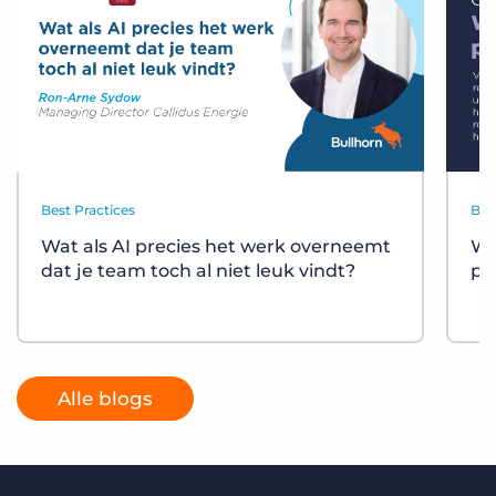
Best Practices
Bes
Wat als AI precies het werk overneemt
Wa
dat je team toch al niet leuk vindt?
pl
Alle blogs