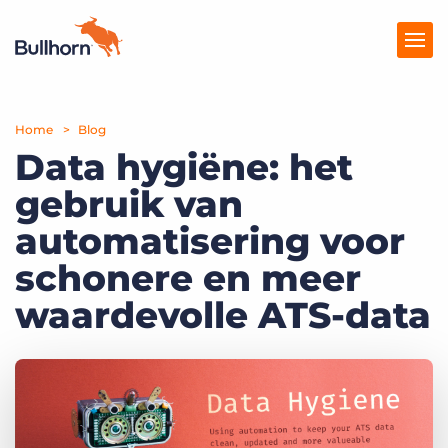
Home
Producten
Blog
Data hygiëne: het
Prijzen
gebruik van
Kennisbank
automatisering voor
Marketplace
schonere en meer
waardevolle ATS-data
Over Ons