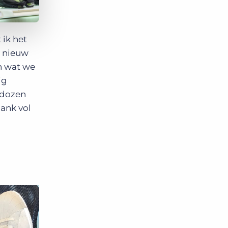
 ik het
n nieuw
n wat we
ig
ndozen
bank vol