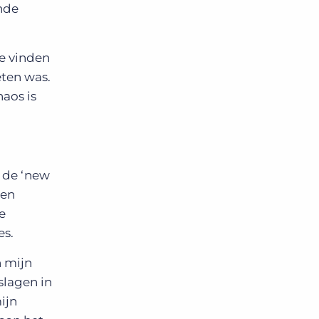
nde
te vinden
eten was.
aos is
 de ‘new
 en
e
es.
n mijn
slagen in
ijn