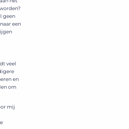
 aan het
 worden?
il geen
 naar een
ijgen
dt veel
digere
ueren en
nden om
oor mij
de