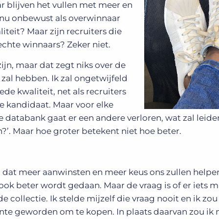
 blijven het vullen met meer en
 nu onbewust als overwinnaar
iteit? Maar zijn recruiters die
chte winnaars? Zeker niet.
jn, maar dat zegt niks over de
n zal hebben. Ik zal ongetwijfeld
de kwaliteit, net als recruiters
de kandidaat. Maar voor elke
 databank gaat er een andere verloren, wat zal leide
n?’. Maar hoe groter betekent niet hoe beter.
 dat meer aanwinsten en meer keus ons zullen helpen
ook beter wordt gedaan. Maar de vraag is of er iets m
e collectie. Ik stelde mijzelf die vraag nooit en ik z
nte geworden om te kopen. In plaats daarvan zou ik