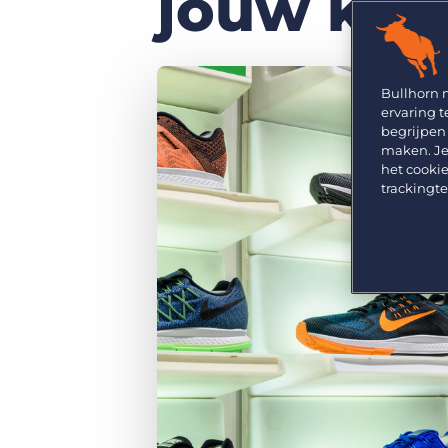
jouw kan
GRID
Kies uit een breed aanbod aan oplossingen om je
bedrijfsresultaat te maximaliseren.
Ontdek wat recruiters vinden van de nieuwste
trends op het gebied van werving en selectie.
Platform
Bullhorn Ventures
Bullhorn Platform
Bullhorn 
Ontdek hoe we de groei in het hele recruitment
ervaring t
technologie ecosysteem versnellen.
Bullhorn Recruitment Cloud
begrijpen
maken. Je
het cookie
trackingt