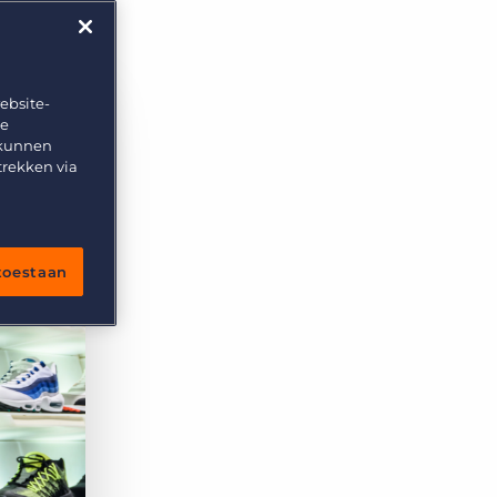
ank
ebsite-
te
 kunnen
trekken via
 toestaan