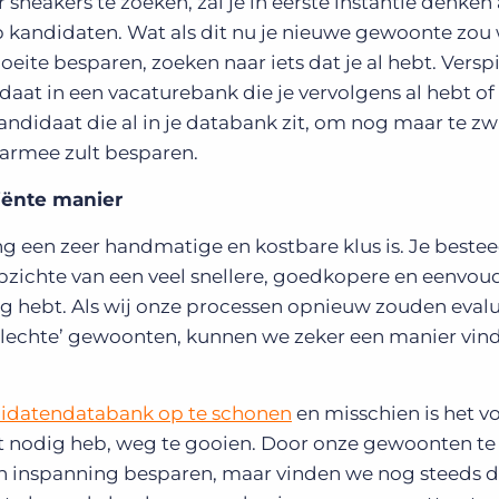
sneakers te zoeken, zal je in eerste instantie denken
 kandidaten. Wat als dit nu je nieuwe gewoonte zou
oeite besparen, zoeken naar iets dat je al hebt. Versp
daat in een vacaturebank die je vervolgens al hebt of
andidaat die al in je databank zit, om nog maar te zw
aarmee zult besparen.
iënte manier
g een zeer handmatige en kostbare klus is. Je bestee
opzichte van een veel snellere, goedkopere en eenvou
ig hebt. Als wij onze processen opnieuw zouden eval
slechte’ gewoonten, kunnen we zeker een manier vi
ndidatendatabank op te schonen
en misschien is het v
cht nodig heb, weg te gooien. Door onze gewoonten te
en inspanning besparen, maar vinden we nog steeds 