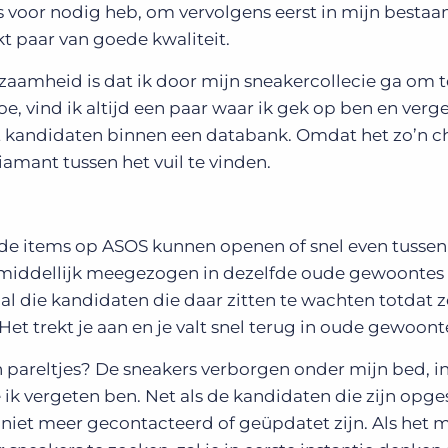
 voor nodig heb, om vervolgens eerst in mijn bestaa
kt paar van goede kwaliteit.
zaamheid is dat ik door mijn sneakercollecie ga om 
oe, vind ik altijd een paar waar ik gek op ben en verg
t kandidaten binnen een databank. Omdat het zo’n ch
amant tussen het vuil te vinden.
rde items op ASOS kunnen openen of snel even tussen
 onmiddellijk meegezogen in dezelfde oude gewoontes
al die kandidaten die daar zitten te wachten totdat z
et trekt je aan en je valt snel terug in oude gewoont
 pareltjes? De sneakers verborgen onder mijn bed, i
ik vergeten ben. Net als de kandidaten die zijn opge
 niet meer gecontacteerd of geüpdatet zijn. Als het m