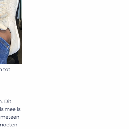
n tot
. Dit
is mee is
ou meteen
 moeten