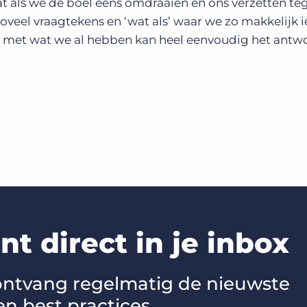
t als we de boel eens omdraaien en ons verzetten te
oveel vraagtekens en ‘wat als’ waar we zo makkelijk i
met wat we al hebben kan heel eenvoudig het antwo
t direct in je inbox
 ontvang regelmatig de nieuwste
en best practices.