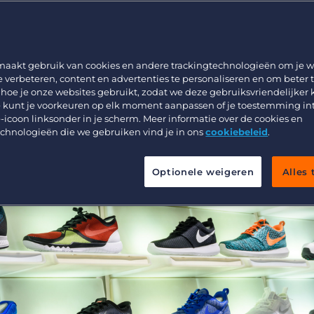
didatendatab
Werving & Selectie
Support
Uitzenden & Detacheren
Bullhorn learning
Zorg
Developer & API Documentatie
maakt gebruik van cookies en andere trackingtechnologieën om je w
e verbeteren, content en advertenties te personaliseren en om beter 
Executive Search
 hoe je onze websites gebruikt, zodat we deze gebruiksvriendelijker
 kunt je voorkeuren op elk moment aanpassen of je toestemming in
-icoon linksonder in je scherm. Meer informatie over de cookies en
echnologieën die we gebruiken vind je in ons
cookiebeleid
.
Optionele weigeren
Alles