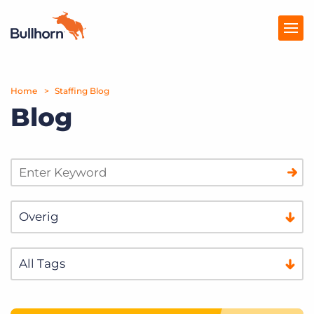
Home
Producten
Staffing Blog
Blog
Prijzen
Kennisbank
Marketplace
Over Ons