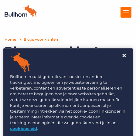
Home
Producten
Blogs voor klanten
Blogs voor klanten
Prijzen
Kennisbank
Bullhorn maakt gebruik van cookies en andere
Marketplace
trackingtechnologieën om je website-ervaring te
verbeteren, content en advertenties te personaliseren en
Over Ons
om beter te begrijpen hoe je onze websites gebruikt,
zodat we deze gebruiksvriendelijker kunnen maken. Je
kunt je voorkeuren op elk moment aanpassen of je
toestemming intrekken via het cookie-icoon linksonder in
je scherm. Meer informatie over de cookies en
trackingtechnologieën die we gebruiken vind je in ons
Learning
cookiebeleid
.
Five real-life examples of Bullhorn AI