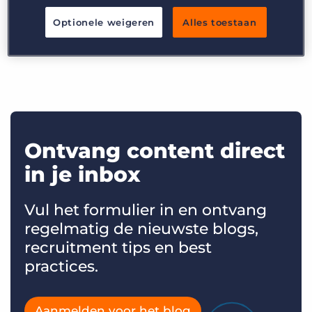
Inloggen
Vraag een demo aan
Assistant in action
Optionele weigeren
Alles toestaan
Ontvang content direct
in je inbox
Vul het formulier in en ontvang
regelmatig de nieuwste blogs,
recruitment tips en best
practices.
Aanmelden voor het blog