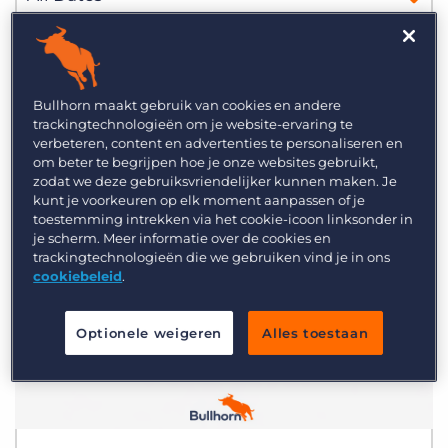
Inloggen
Vraag een demo aan
Webinar
Bullhorn maakt gebruik van cookies en andere
trackingtechnologieën om je website-ervaring te
Verbeter je datakwaliteit met AI
verbeteren, content en advertenties te personaliseren en
om beter te begrijpen hoe je onze websites gebruikt,
zodat we deze gebruiksvriendelijker kunnen maken. Je
kunt je voorkeuren op elk moment aanpassen of je
toestemming intrekken via het cookie-icoon linksonder in
je scherm. Meer informatie over de cookies en
trackingtechnologieën die we gebruiken vind je in ons
cookiebeleid
.
Optionele weigeren
Alles toestaan