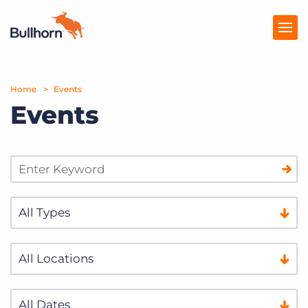
Home
Producten
Events
Events
Prijzen
Kennisbank
Marketplace
Over Ons