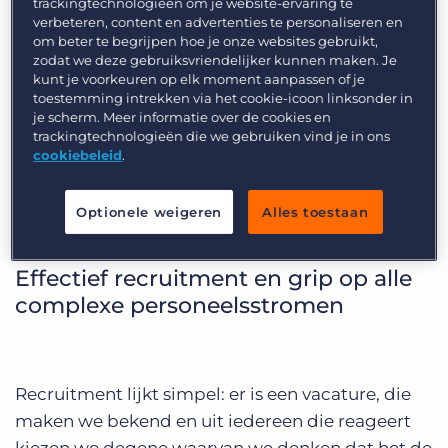
trackingtechnologieën om je website-ervaring te
Inloggen
Vraag een demo aan
verbeteren, content en advertenties te personaliseren en
om beter te begrijpen hoe je onze websites gebruikt,
zodat we deze gebruiksvriendelijker kunnen maken. Je
kunt je voorkeuren op elk moment aanpassen of je
toestemming intrekken via het cookie-icoon linksonder in
je scherm. Meer informatie over de cookies en
trackingtechnologieën die we gebruiken vind je in ons
Resource
cookiebeleid
.
Management bij GVB
Optionele weigeren
Alles toestaan
Amsterdam
Effectief recruitment en grip op alle
complexe personeelsstromen
Recruitment lijkt simpel: er is een vacature, die
maken we bekend en uit iedereen die reageert