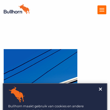
Producten
Prijzen
Kennisbank
Marketplace
Over Ons
Bullhorn maakt gebruik van cookies en andere