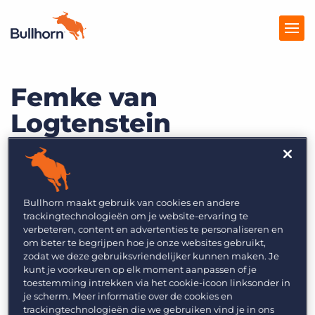
Femke van
Producten
Logtenstein
Prijzen
Kennisbank
Account Director, Enterprise EMEA
Marketplace
Bullhorn
Bullhorn maakt gebruik van cookies en andere
Over Ons
trackingtechnologieën om je website-ervaring te
verbeteren, content en advertenties te personaliseren en
om beter te begrijpen hoe je onze websites gebruikt,
Voordat Femke begon bij Bullhorn was zij al
zodat we deze gebruiksvriendelijker kunnen maken. Je
kunt je voorkeuren op elk moment aanpassen of je
meer dan 10 jaar actief in verschillende rollen
toestemming intrekken via het cookie-icoon linksonder in
binnen de recruitmentindustrie, zowel aan de
je scherm. Meer informatie over de cookies en
trackingtechnologieën die we gebruiken vind je in ons
bureaukant als bij corporate organisaties,