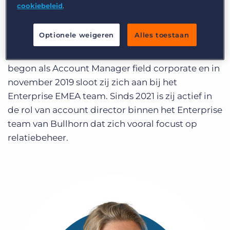
cookiebeleid
.
Inloggen
Vraag een demo aan
Recruitment processen werden steeds meer
onderdeel van haar leven en nadat zij intensief
Optionele weigeren
Alles toestaan
had gewerkt met één van de oplossingen van
Bullhorn, begon zij 5 jaar geleden bij Bullhorn. Ze
begon als Account Manager field corporate en in
november 2019 sloot zij zich aan bij het
Enterprise EMEA team. Sinds 2021 is zij actief in
de rol van account director binnen het Enterprise
team van Bullhorn dat zich vooral focust op
relatiebeheer.