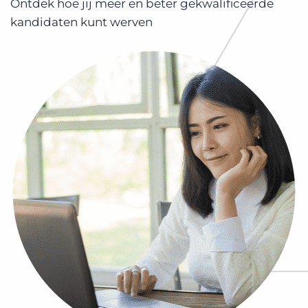
Ontdek hoe jij meer en beter gekwalificeerde
Inloggen
Vraag een demo aan
kandidaten kunt werven