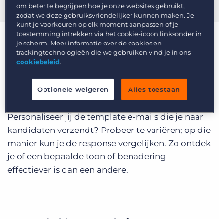
om beter te begrijpen hoe je onze websites gebruikt,
zodat we deze gebruiksvriendelijker kunnen maken. Je
kunt je voorkeuren op elk moment aanpassen of je
toestemming intrekken via het cookie-icoon linksonder in
je scherm. Meer informatie over de cookies en
Tips voor succesvolle
trackingtechnologieën die we gebruiken vind je in ons
Candidate Sourcing
cookiebeleid
.
Optionele weigeren
Alles toestaan
1. A/B test je berichten
Personaliseer jij de template e-mails die je naar
kandidaten verzendt? Probeer te variëren; op die
manier kun je de response vergelijken. Zo ontdek
je of een bepaalde toon of benadering
effectiever is dan een andere.