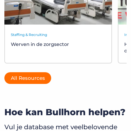
Staffing & Recruiting
Ind
Werven in de zorgsector
Ho
de 
All Resources
Hoe kan Bullhorn helpen?
Vul je database met veelbelovende