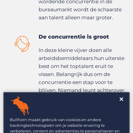
wordende concurrentie in de
bureaumarkt wordt de schaarste
aan talent alleen maar groter.
De concurrentie is groot
In deze kleine vijver doen alle
arbeidsbemiddelaars hun uiterste
best om het toptalent eruit te
vissen. Belangrijk dus om de
concurrentie een stap voor te
blijven. Niemand leunt achterover.
Bij veel bureaus staat talent
sourcing in de top 3 prioriteiten en
64% geeft aan in 2018 meer te gaan
Bullhorn maakt gebruik van cookies en andere
investeren in
trackingtechnologieën om je website-ervaring te
recruitmenttechnologie.
verbeteren, content en advertenties te personaliseren en