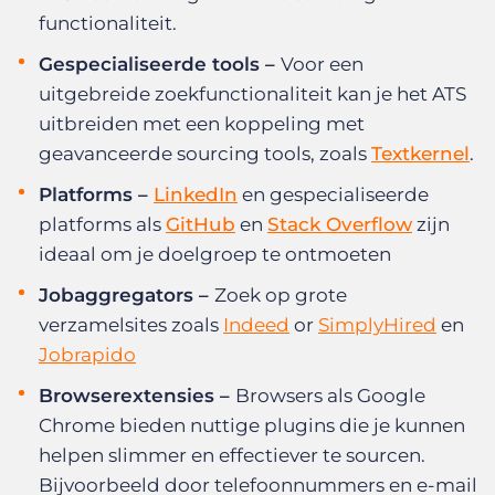
functionaliteit.
Gespecialiseerde tools –
Voor een
uitgebreide zoekfunctionaliteit kan je het ATS
uitbreiden met een koppeling met
geavanceerde sourcing tools, zoals
Textkernel
.
Platforms –
LinkedIn
en gespecialiseerde
platforms als
GitHub
en
Stack Overflow
zijn
ideaal om je doelgroep te ontmoeten
Jobaggregators –
Zoek op grote
verzamelsites zoals
Indeed
or
SimplyHired
en
Jobrapido
Browserextensies –
Browsers als Google
Chrome bieden nuttige plugins die je kunnen
helpen slimmer en effectiever te sourcen.
Bijvoorbeeld door telefoonnummers en e-mail