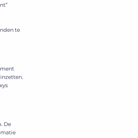
nt”
inden te
itment
inzetten.
xys
. De
rmatie