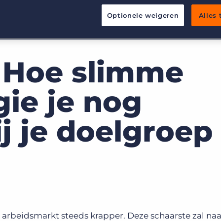
Werving & Selectie
Support
Optionele weigeren
Alles
Uitzenden & Detacheren
Bullhorn learning
Zorg
Developer & API Documentatie
Executive Search
 Hoe slimme
ie je nog
ij je doelgroep
e arbeidsmarkt steeds krapper. Deze schaarste zal naa