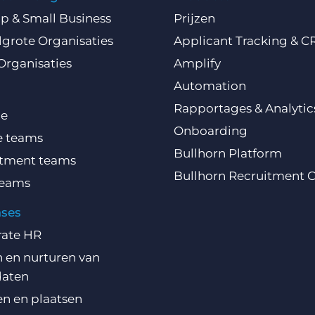
Up & Small Business
Prijzen
grote Organisaties
Applicant Tracking & 
Organisaties
Amplify
Automation
Rapportages & Analytic
ce
Onboarding
e teams
Bullhorn Platform
itment teams
Bullhorn Recruitment 
teams
ases
rate HR
 en nurturen van
daten
n en plaatsen