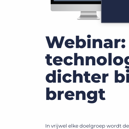
GRID
Kies uit een breed aanbod aan oplossingen om je
bedrijfsresultaat te maximaliseren.
Ontdek wat recruiters vinden van de nieuwste
trends op het gebied van werving en selectie.
Platform
Bullhorn Ventures
Bullhorn Platform
Ontdek hoe we de groei in het hele recruitment
technologie ecosysteem versnellen.
Webinar:
Bullhorn Recruitment Cloud
technolog
dichter b
brengt
In vrijwel elke doelgroep wordt d