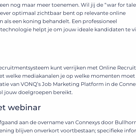
en nog maar meer toenemen. Wil jij de “war for tale
ever optimaal zichtbaar bent op relevante online
 als een koning behandelt. Een professioneel
technologie helpt je om jouw ideale kandidaten te v
e recruitmentsysteem kunt verrijken met Online Recru
eet welke mediakanalen je op welke momenten moet 
ratie van VONQ’s Job Marketing Platform in de Conne
ol jouw doelgroepen bereikt.
et webinar
afgaand aan de overname van Connexys door Bullhorn
ning blijven onverkort voortbestaan; specifieke info