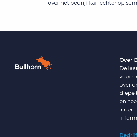
over het bedrijf kan echter op so
Over 
De laa
voor d
over d
diepe 
en hee
ieder 
inform
Bedri