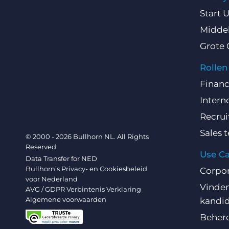
Start 
Middel
Grote 
Rollen
Finan
Intern
Recru
Sales 
© 2000 - 2026 Bullhorn NL. All Rights
Reserved.
Use C
Data Transfer for NED
Bullhorn’s Privacy- en Cookiesbeleid
Corpo
voor Nederland
Vinden
AVG / GDPR Verbintenis Verklaring
Algemene voorwaarden
kandi
Behere