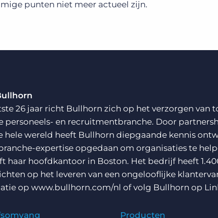
mmige punten niet meer actueel zijn.
Bullhorn
tste 26 jaar richt Bullhorn zich op het verzorgen va
e personeels- en recruitmentbranche. Door partnersh
e hele wereld heeft Bullhorn diepgaande kennis ontw
branche-expertise opgedaan om organisaties te helpe
ft haar hoofdkantoor in Boston. Het bedrijf heeft 1.40
richten op het leveren van een ongelooflijke klanterva
atie op
www.bullhorn.com/nl
of volg Bullhorn op
Lin
jfsomvang
Producten