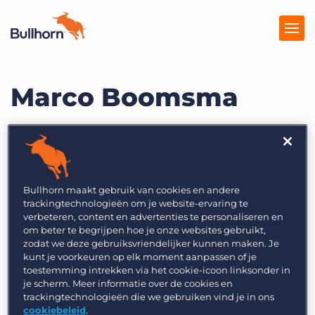
Marco Boomsma
Producten
Prijzen
Regional Sales Director EMEA
Kennisbank
Bullhorn
Marketplace
Bullhorn maakt gebruik van cookies en andere
trackingtechnologieën om je website-ervaring te
Over Ons
verbeteren, content en advertenties te personaliseren en
Als Sales Director EMEA is Marco commercieel
om beter te begrijpen hoe je onze websites gebruikt,
zodat we deze gebruiksvriendelijker kunnen maken. Je
verantwoordelijk voor de klanten van Bullhorn in
kunt je voorkeuren op elk moment aanpassen of je
deze regio. Marco heeft zich tot doel gesteld de
toestemming intrekken via het cookie-icoon linksonder in
je scherm. Meer informatie over de cookies en
voetprint van Bullhorn in de regio verder uit te
trackingtechnologieën die we gebruiken vind je in ons
breiden vanuit een uitstekende relatie met de
cookiebeleid
.