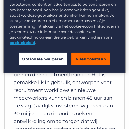
verbeteren, content en advertenties te personaliseren en
om beter te begrijpen hoe je onze websites gebruikt,
zodat we deze gebruiksvriendelijker kunnen maken. Je
kunt je voorkeuren op elk moment aanpassen of je
toestemming intrekken via het cookie-icoon linksonder in
je scherm. Meer informatie over de cookies en
trackingtechnologieën die we gebruiken vind je in ons
cookiebeleid
.
Uitmuntende prestaties
Op een schaal van 1 tot 5, wordt Bullhorn
Optionele weigeren
Alles toestaan
het vaakst aangeraden door manager
binnen de recruitmentbranche. Het is
gemakkelijk in gebruik, ontworpen voor
recruitment workflows en nieuwe
medewerkers kunnen binnen 48 uur aan
de slag. Jaarlijks investeren wij meer dan
30 miljoen euro in onderzoek en
ontwikkeling om te zorgen dat wij