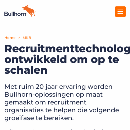
Home
Producten
MKB
Recruitmenttechnolog
Prijzen
ontwikkeld om op te
Kennisbank
schalen
Marketplace
Met ruim 20 jaar ervaring worden
Over Ons
Bullhorn-oplossingen op maat
gemaakt om recruitment
organisaties te helpen die volgende
groeifase te bereiken.