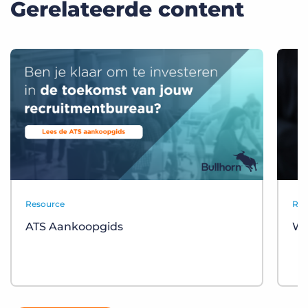
Gerelateerde content
Resource
Res
ATS Aankoopgids
Wa